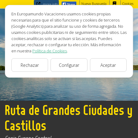
Nueva Busqueda
Cookies
more info
En Europamundo Vacaciones usamos cookies propias
necesarias para que el sitio funcione y cookies de terceros
(Google Analytics) para analizar su uso de forma agregada. No
usamos cookies publicitarias ni de seguimiento entre sitios. Las
cookies analíticas solo se activan si las aceptas. Puedes
aceptar, rechazar o configurar tu elección. Más información
en nuestra
Política de Cookies
.
Rechazar
Configurar
Aceptar
Ruta de Grandes Ciudades y
Castillos