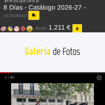
Serie Europa Central
8 Días -
Catálogo 2026-27 -
(id:2606932)
1.211 €
desde
Galería
de Fotos
2
/
80