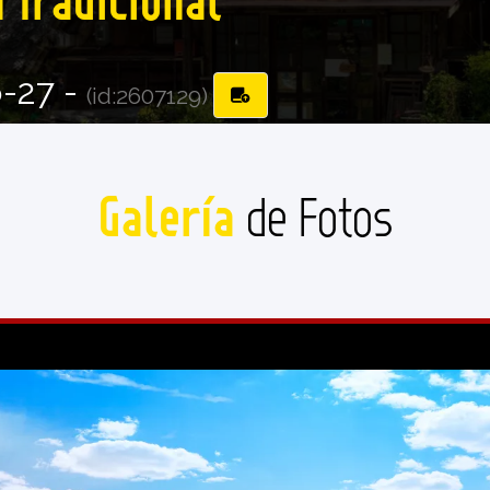
-27 -
(id:2607129)
Galería
de Fotos