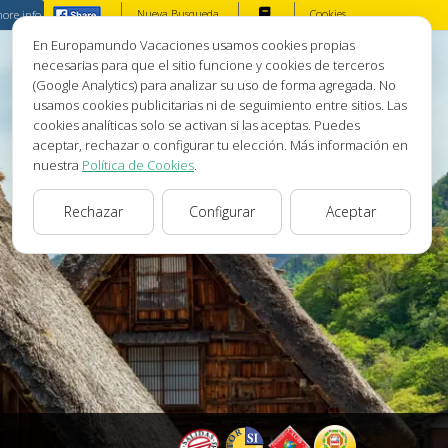
Nueva Busqueda
Cookies
ore info
En Europamundo Vacaciones usamos cookies propias
necesarias para que el sitio funcione y cookies de terceros
(Google Analytics) para analizar su uso de forma agregada. No
usamos cookies publicitarias ni de seguimiento entre sitios. Las
cookies analíticas solo se activan si las aceptas. Puedes
aceptar, rechazar o configurar tu elección. Más información en
nuestra
Política de Cookies
.
Rechazar
Configurar
Aceptar