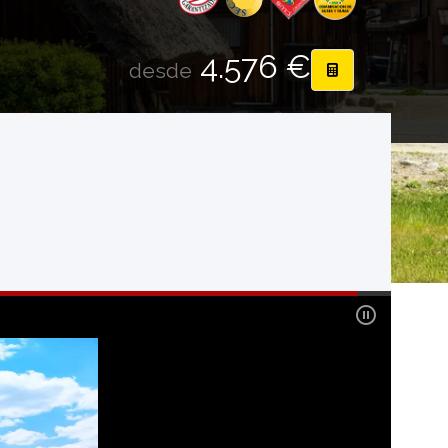
4.576 €
desde