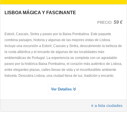
LISBOA MÁGICA Y FASCINANTE
59 €
PRECIO:
Estoril, Cascais, Sintra y paseo por la Baixa Pombalina. Este paquete
combina paisajes, historia y algunas de las mejores vistas de Lisboa.
Incluye una excursión a Estoril, Cascais y Sintra, descubriendo la belleza de
la costa atlántica y el encanto de algunas de las localidades más
emblemáticas de Portugal. La experiencia se completa con un agradable
paseo por la histórica Baixa Pombalina, el corazón más auténtico de Lisboa,
entre elegantes plazas, calles llenas de vida y el inconfundible ambiente
lisboeta. Descubra Lisboa, una ciudad llena de luz, tradición y encanto.
PASEO POR LAS BELLAS PLAZAS Y LA BAJA POMBALINA
Ver Detalles
Servicio Día 1
Recorra junto a nuestro guía un encantador paseo por el corazón histórico
ir a lista ciudades
de Lisboa, comenzando en la elegante Plaza de los Restauradores y
continuando hasta la majestuosa Plaza del Comercio. Déjese envolver por
la esencia más auténtica de la capital portuguesa mientras camina por la
emblemática Rua Augusta y atraviesa la vibrante Plaza del Rossío, rodeado