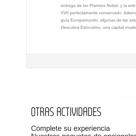
entrega de los Premios Nobel, y la ent
XVII perfectamente conservado. Ademá
guía Europamundo, algunas de las estac
Descubra Estocolmo, una capital moder
AYUNTAMIENTO Y BUQUE REA
Servicio Día 1
¿Sabías que
en Estocolmo se celebr
llevaremos a descubrir dos de los lugar
entrelazan.
Comenzaremos nuestra visita en el
Ay
construida a orillas del lago Mälaren.
famoso banquete de los Premios No
brillantes que relatan la historia de
OTRAS ACTIVIDADES
comprenderemos la importancia simbólica
A continuación, nos dirigiremos a uno
contemplaremos el majestuoso
buque 
Complete su experiencia
rescatado de las profundidades de