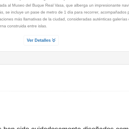
rada al Museo del Buque Real Vasa, que alberga un impresionante naví
s, se incluye un pase de metro de 1 día para recorrer, acompañados 
iones más llamativas de la ciudad, consideradas auténticas galerías 
na construida entre islas.
L VASA
Ver Detalles
a cada año uno de los eventos más prestigiosos del mundo
? En e
es más icónicos de la capital sueca, donde la historia, el poder y la tr
untamiento de Estocolmo
, una obra maestra de la arquitectura naci
 Allí exploraremos sus majestuosas salas: desde el
salón azul
, donde
se
bel
, hasta el
salón dorado
, cuyas paredes están cubiertas por
mosai
 Suecia
. También conoceremos el lugar donde se celebran los plenos m
 y política del edificio.
 de los museos más impresionantes de Escandinavia: el
Museo Vasa
. Al
de guerra Vasa
, que
se hundió en 1628
durante su viaje inaugural 
l mar 333 años después
. Esta impresionante nave, que nos habla del 