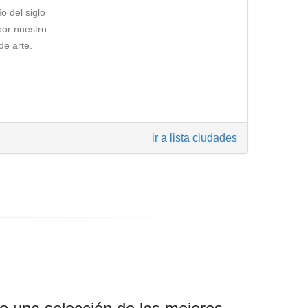
o del siglo
por nuestro
de arte.
sta ruta te
ir a lista ciudades
agedia se
onal romántica
 celebra el
cos
unicipales y
lí
y
fue
esplendor y