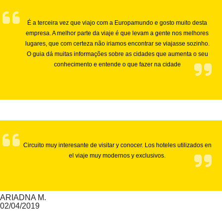
É a terceira vez que viajo com a Europamundo e gosto muito desta
empresa. A melhor parte da viaje é que levam a gente nos melhores
lugares, que com certeza não iriamos encontrar se viajasse sozinho.
O guia dá muitas informações sobre as cidades que aumenta o seu
conhecimento e entende o que fazer na cidade
Circuito muy interesante de visitar y conocer. Los hoteles utilizados en
el viaje muy modernos y exclusivos.
ARIADNA M.
02/04/2019