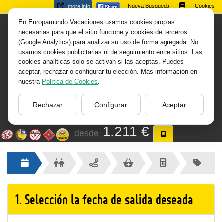
Nueva Busqueda
Cookies
more info
Cotizar:
Ruta de Grandes
En Europamundo Vacaciones usamos cookies propias
necesarias para que el sitio funcione y cookies de terceros
(Google Analytics) para analizar su uso de forma agregada. No
Ciudades y Castillos
usamos cookies publicitarias ni de seguimiento entre sitios. Las
cookies analíticas solo se activan si las aceptas. Puedes
Serie Europa Central
aceptar, rechazar o configurar tu elección. Más información en
nuestra
Política de Cookies
.
8 Días -
Catálogo 2026-27 -
Rechazar
Configurar
Aceptar
(id:2606932)
1.211 €
desde
1.
Selección la fecha de salida deseada