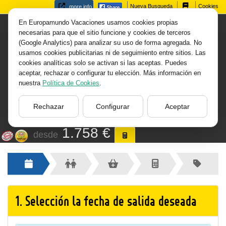
Nueva Busqueda
Cookies
more info
Cotizar:
Vietnam Clásico
En Europamundo Vacaciones usamos cookies propias
necesarias para que el sitio funcione y cookies de terceros
(Google Analytics) para analizar su uso de forma agregada. No
con experiencias y Sapa
usamos cookies publicitarias ni de seguimiento entre sitios. Las
cookies analíticas solo se activan si las aceptas. Puedes
Serie Asia y Oceanía
aceptar, rechazar o configurar tu elección. Más información en
nuestra
Política de Cookies
.
11 Días -
Catálogo 2026-27 -
Rechazar
Configurar
Aceptar
(id:2608304)
1.758 €
desde
1.
Selección la fecha de salida deseada