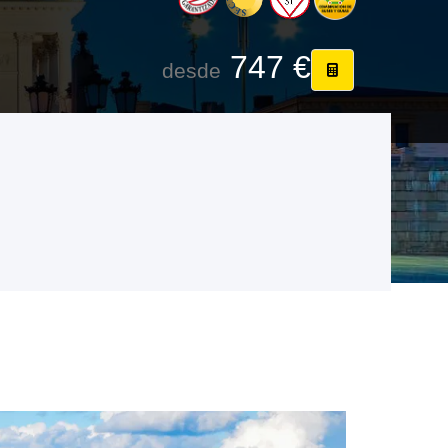
747 €
desde