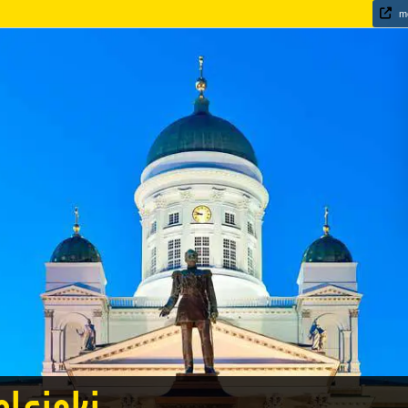
mo
elsinki