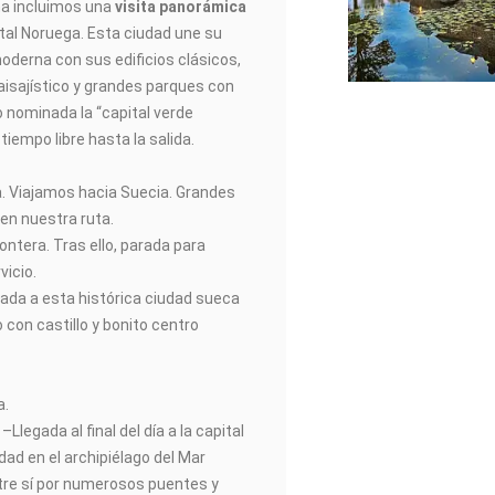
a incluimos una
visita panorámica
pital Noruega. Esta ciudad une su
oderna con sus edificios clásicos,
aisajístico y grandes parques con
o nominada la “capital verde
 tiempo libre hasta la salida.
da. Viajamos hacia Suecia. Grandes
en nuestra ruta.
rontera. Tras ello, parada para
vicio.
gada a esta histórica ciudad sueca
 con castillo y bonito centro
a.
–Llegada al final del día a la capital
ad en el archipiélago del Mar
tre sí por numerosos puentes y