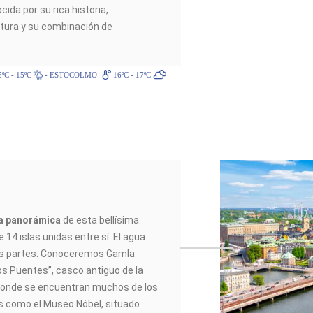
ida por su rica historia,
tura y su combinación de
ºC - 15ºC
- ESTOCOLMO
16ºC - 17ºC
ta panorámica
de esta bellísima
 14 islas unidas entre sí. El agua
as partes. Conoceremos Gamla
os Puentes”, casco antiguo de la
 donde se encuentran muchos de los
s como el Museo Nóbel, situado