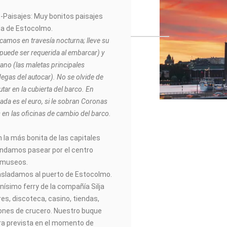
Paisajes: Muy bonitos paisajes
ida de Estocolmo.
amos en travesía nocturna; lleve su
uede ser requerida al embarcar) y
ano (las maletas principales
gas del autocar). No se olvide de
tar en la cubierta del barco. En
zada es el euro, si le sobran Coronas
en las oficinas de cambio del barco.
n la más bonita de las capitales
damos pasear por el centro
os museos.
asladamos al puerto de Estocolmo.
simo ferry de la compañía Silja
res, discoteca, casino, tiendas,
ones de crucero. Nuestro buque
ra prevista en el momento de