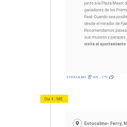
junto a la Plaza Mayor 
ganadores de los Premio
Real. Cuando sea posib
desde el mirador de Fjäl
Recomendamos pasear p
sus museos y parques
visita al ayuntamiento
ESTOCOLMO
16ºC - 17ºC
Día 4 - MIE.
Estocolmo- Ferry, 