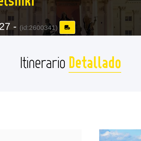
27 -
(id:2600341)
Detallado
Itinerario