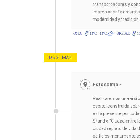
transbordadores y conoc
impresionante arquitec
modernidad y tradición.
OSLO
14ºC - 14ºC
- OREBRO
15
Día 3 - MAR.
Estocolmo.-
Realizaremos una
visi
capital construida sobre
está presente por tod
Stand o “Ciudad entre l
ciudad repleto de vida
edificios monumentale