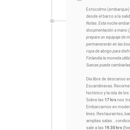
Estocolmo (embarque).-
desde el barco a la sal
Notas: Esta noche embarc
documentación a mano (p
prepare un equipaje de m
permanecerán en las bode
ropa de abrigo para disfru
Finlandia la moneda utili
Suecas puede cambiarlas 
Día libre de descanso e
Escandinavas. Recomen
histórico y la isla de l
Sobre las
17 hrs
nos tr
Embarcamos en moderní
lines. Restaurantes, ba
amplias salas… condici
sale a las
19.30 hrs
(ho