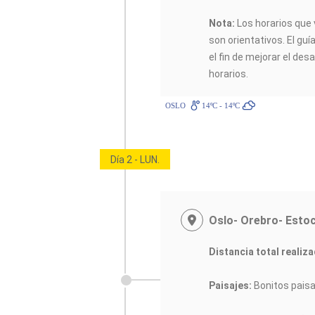
Nota:
Los horarios que 
son orientativos. El guí
el fin de mejorar el desa
horarios.
OSLO
14ºC - 14ºC
Día 2 - LUN.
Oslo- Orebro- Esto
Distancia total realiza
Paisajes:
Bonitos paisa