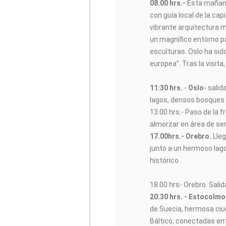
08.00 hrs.-
Esta mañan
con guía local de la ca
vibrante arquitectura m
un magnífico entorno p
esculturas. Oslo ha sid
europea”. Tras la visita,
11:30 hrs.
-
Oslo
- sali
lagos, densos bosques 
13.00 hrs.- Paso de la f
almorzar en área de ser
17.00hrs.- Orebro.
Lle
junto a un hermoso lago
histórico.
18.00 hrs- Orebro. Salid
20.30 hrs. - Estocolmo
de Suecia, hermosa ciud
Báltico, conectadas en