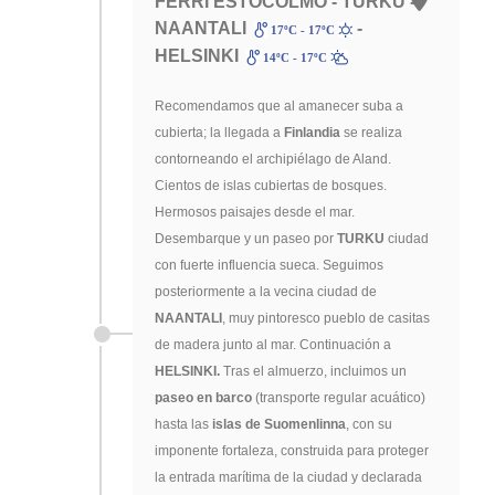
FERRI ESTOCOLMO - TURKU -
NAANTALI
-
17ºC - 17ºC
HELSINKI
14ºC - 17ºC
Recomendamos que al amanecer suba a
cubierta; la llegada a
Finlandia
se realiza
contorneando el archipiélago de Aland.
Cientos de islas cubiertas de bosques.
Hermosos paisajes desde el mar.
Desembarque y un paseo por
TURKU
ciudad
con fuerte influencia sueca. Seguimos
posteriormente a la vecina ciudad de
NAANTALI
, muy pintoresco pueblo de casitas
de madera junto al mar. Continuación a
HELSINKI.
Tras el almuerzo, incluimos un
paseo en barco
(transporte regular acuático)
hasta las
islas de Suomenlinna
, con su
imponente fortaleza, construida para proteger
la entrada marítima de la ciudad y declarada