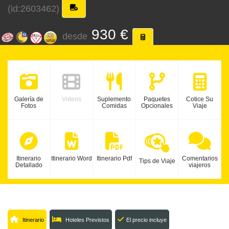
(id:2603462)
930 €
desde
Galería de
Videos
Suplemento
Paquetes
Cotice Su
Fotos
Comidas
Opcionales
Viaje
Itinerario
Itinerario Word
Itinerario Pdf
Comentarios
Tips de Viaje
Detallado
viajeros
Itinerario
Hoteles Previstos
El precio incluye