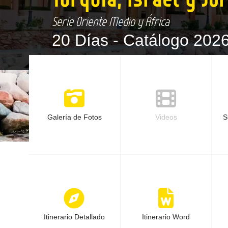
Serie Oriente Medio y África
20 Días -
Catálogo 202
Galería de Fotos
Videos
S
Itinerario Detallado
Itinerario Word