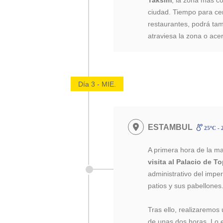
ciudad. Tiempo para c
restaurantes, podrá tam
atraviesa la zona o ace
Día 3 - MIE.
ESTAMBUL
25ºC - 
A primera hora de la m
visita al Palacio de T
administrativo del imp
patios y sus pabellones
Tras ello, realizaremos
de unas dos horas. Lo 