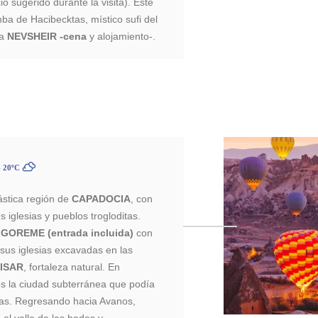
o sugerido durante la visita). Este
mba de Hacibecktas, místico sufi del
 a
NEVSHEIR -cena
y alojamiento-.
- 20ºC
ástica región de
CAPADOCIA
, con
s iglesias y pueblos trogloditas.
e GOREME (entrada incluida)
con
 sus iglesias excavadas en las
ISAR
, fortaleza natural. En
 la ciudad subterránea que podía
as. Regresando hacia Avanos,
, el valle de las hadas y