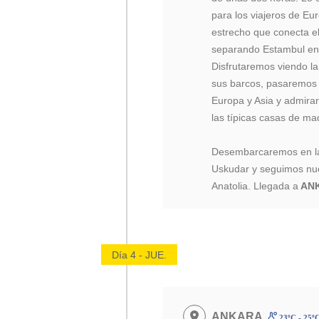
para los viajeros de E
estrecho que conecta 
separando Estambul en d
Disfrutaremos viendo l
sus barcos, pasaremos 
Europa y Asia y admirar
las típicas casas de ma
Desembarcaremos en la p
Uskudar y seguimos nue
Anatolia. Llegada a
ANK
Día 4 - JUE.
ANKARA
23ºC - 25º