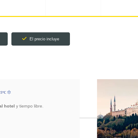
El precio incluye
25ºC
l hotel
y tiempo libre.