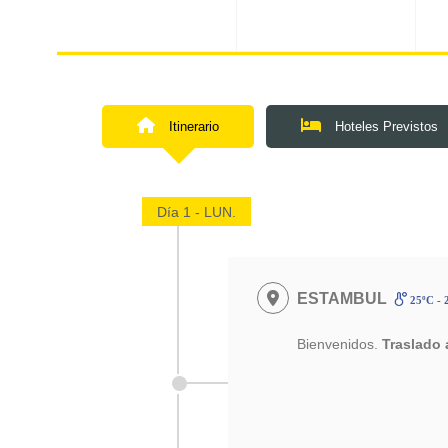
Itinerario
Hoteles Previstos
Día 1 - LUN.
ESTAMBUL
25ºC - 
Bienvenidos.
Traslado a