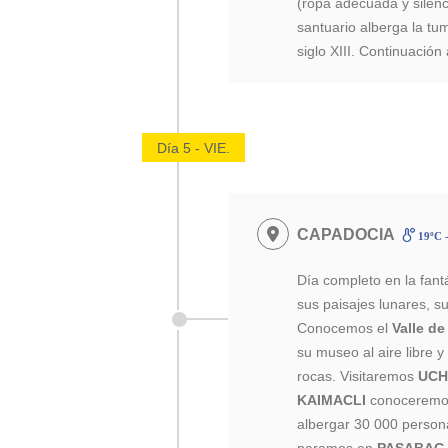
(ropa adecuada y silenci
santuario alberga la tu
siglo XIII. Continuación
Día 5 - VIE.
CAPADOCIA
19ºC 
Día completo en la fant
sus paisajes lunares, su
Conocemos el
Valle d
su museo al aire libre y
rocas. Visitaremos
UCH
KAIMACLI
conoceremos
albergar 30 000 person
paramos en
PASABAG