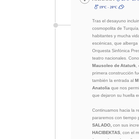
19ºC - 20ºC
Tras el desayuno inclu
cosmopolita de Turquía
habitantes y mucha vida
escénicas, que alberga e
Orquesta Sinfónica Pre
teatro nacionales. Con
Mausoleo de Ataturk
,
primera construcción fu
también la entrada al
M
Anatolia
que nos permit
que dejaron su huella e
Continuamos hacia la r
pararemos con tiempo p
SALADO,
con sus incre
HACIBEKTAS
, con el 