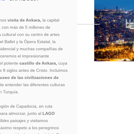
imos
visita de Ankara,
la capital
, con más de 5 millones de
 cultural con su centro de artes
l Ballet y la Ópera Estatal, la
sidencial y muchas compañías de
oceremos el impresionante
 el potente
castillo de Ankara,
cuya
e 8 siglos antes de Cristo. Incluimos
useo de las civilizaciones de
e entender las diferentes culturas
n Turquía.
egión de Capadocia, en ruta
ara almorzar, junto al
LAGO
íbles paisajes y visitamos
máximo respeto a los peregrinos