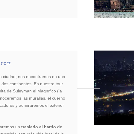
25ºC
a ciudad, nos encontramos en una
 dos continentes. En nuestro tour
ita de Suleyman el Magnífico (la
noceremos las murallas, el cuerno
scadores y admiraremos el exterior
indaremos un
traslado al barrio de
mercial y con más vida local de la