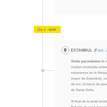
Día 2 - MAR.
ESTAMBUL
25ºC - 
Visita panorámica
de l
ciudad construida sobre
entraremos en la Mezqu
mayor de Estambul), co
de oro, el barrio de pe
de Santa Sofía.
Al final de la tarde br
Taksim
, la zona más co