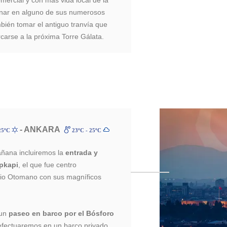
enar en alguno de sus numerosos
bién tomar el antiguo tranvía que
rcarse a la próxima Torre Gálata.
- ANKARA
25ºC
23ºC - 25ºC
añana incluiremos la
entrada y
opkapi
, el que fue centro
erio Otomano con sus magníficos
.
 un
paseo en barco por el Bósforo
efectuaremos en un barco privado