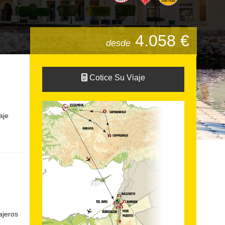
4.058 €
desde
Cotice Su Viaje
aje
ajeros