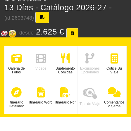
13 Días -
Catálogo 2026-27 -
(id:2603748)
2.625 €
desde
Galería de
Videos
Suplemento
Excursiones
Cotice Su
Fotos
Comidas
Opcionales
Viaje
Itinerario
Itinerario Word
Itinerario Pdf
Comentarios
Tips de Viaje
Detallado
viajeros