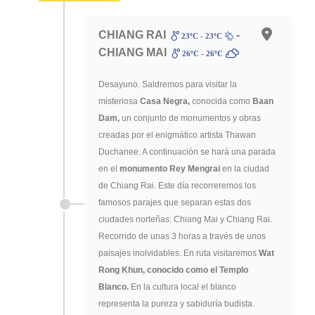
CHIANG RAI
-
23ºC - 23ºC
CHIANG MAI
26ºC - 26ºC
Desayuno. Saldremos para visitar la
misteriosa
Casa Negra,
conocida como
Baan
Dam,
un conjunto de monumentos y obras
creadas por el enigmático artista Thawan
Duchanee. A continuación se hará una parada
en el
monumento Rey Mengrai
en la ciudad
de Chiang Rai. Este día recorreremos los
famosos parajes que separan estas dos
ciudades norteñas: Chiang Mai y Chiang Rai.
Recorrido de unas 3 horas a través de unos
paisajes inolvidables. En ruta visitaremos
Wat
Rong Khun, conocido como el Templo
Blanco.
En la cultura local el blanco
representa la pureza y sabiduría budista.