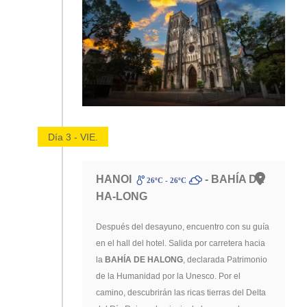
Día 3 - VIE.
HANOI
- BAHÍA DE
26ºC - 26ºC
HA-LONG
Después del desayuno, encuentro con su guía
en el hall del hotel. Salida por carretera hacia
la
BAHÍA DE HALONG
, declarada Patrimonio
de la Humanidad por la Unesco. Por el
camino, descubrirán las ricas tierras del Delta