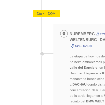
Día 4 - DOM.
NUREMBERG
12ºC
WELTENBURG - D
13ºC - 15ºC
La etapa de hoy nos de
Kelheim embarcamos pa
valle del Danubio,
en l
Danubio. Llegamos a
K
monasterio benedictino
a
DACHAU
donde visit
concentración Nazi. Ti
de la tarde llegamos a
recinto del
BMW WELT 