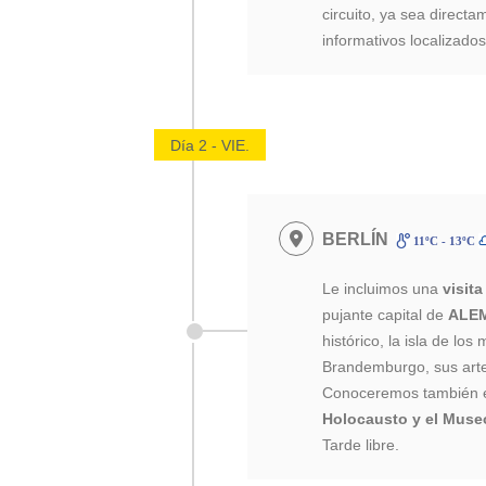
circuito, ya sea directa
informativos localizados
Día 2 - VIE.
BERLÍN
11ºC - 13ºC
Le incluimos una
visit
pujante capital de
ALE
histórico, la isla de lo
Brandemburgo, sus arte
Conoceremos también e
Holocausto y el Muse
Tarde libre.