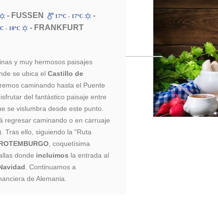
- FUSSEN
-
17ºC - 17ºC
- FRANKFURT
C - 10ºC
pinas y muy hermosos paisajes
de se ubica el
Castillo de
remos caminando hasta el Puente
frutar del fantástico paisaje entre
que se vislumbra desde este punto.
á regresar caminando o en carruaje
). Tras ello, siguiendo la "Ruta
ROTEMBURGO
, coquetísima
allas donde
incluimos
la entrada al
Navidad
. Continuamos a
financiera de Alemania.