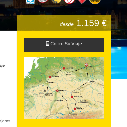
1.159 €
desde
Cotice Su Viaje
aje
ajeros