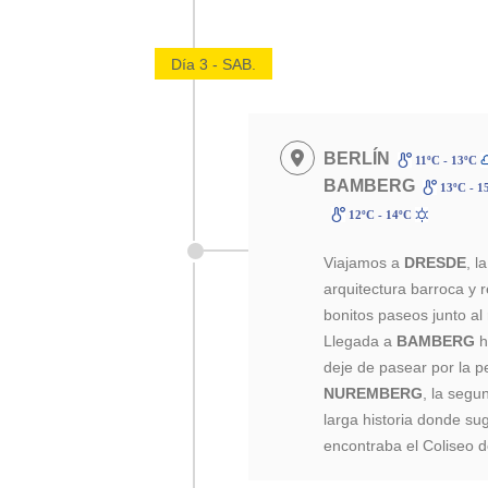
Día 3 - SAB.
BERLÍN
11ºC - 13ºC
BAMBERG
13ºC - 1
12ºC - 14ºC
Viajamos a
DRESDE
, l
arquitectura barroca y r
bonitos paseos junto al
Llegada a
BAMBERG
h
deje de pasear por la 
NUREMBERG
, la segu
larga historia donde su
encontraba el Coliseo de