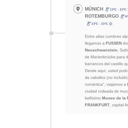
MÚNICH
13ºC - 15ºC
ROTEMBURGO
9º
13ºC - 15ºC
Entre altas cumbres al
llegamos a
FUSSEN
don
Neuschwanstein.
Subi
de Marienbrücke para dis
barrancos del castillo 
Desde aquí, usted podr
de caballos (no incluido
romántica", viajamos a
ciudad rodeada de mur
bellísimo
Museo de la 
FRANKFURT
, capital 