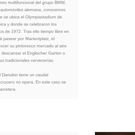
ones multifuncional del grupo BMW,
e automóviles alemana, conocemos
e se ubica el Olympiastadium de
nica y donde se celebraron los
s de 1972. Tras ello tiempo libre en
rá pasear por Marientplatz, el
ocer su pintoresco mercado al aire
t, descansar el Englischer Garten o
s tradicionales cervecerías.
el Danubio tiene un caudal
 crucero no opera. En este caso se
carretera.