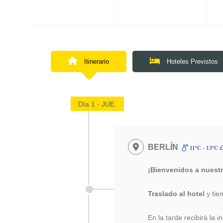
Itinerario
Hoteles Previstos
Día 1 - JUE.
BERLÍN
11ºC - 13ºC
¡Bienvenidos a nuest
Traslado al hotel
y tie
En la tarde recibirá la i