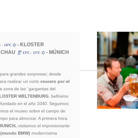
- KLOSTER
 - 14ºC
ACHAU
- MÚNICH
13ºC - 15ºC
para grandes sorpresas; desde
ra realizar un corto
crucero por el
a zona de las ¨gargantas del
LOSTER WELTENBURG
, bellísimo
 fundado en el año 1040. Seguimos
amos el museo sobre el campo de
empo para almorzar. A primera hora
MUNICH,
visitamos el impresionante
(mundo BMW)
modernísima