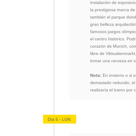
instalación de exposici
la prestigiosa marca d
también el parque dond
gran belleza arquitectó
famosos juegos olímpico
el centro histórico. Pod
corazón de Munich, con
libre de Viktualienmark
tomar una cerveza en su
Nota:
En invierno o si 
demasiado reducido, el
realizaría el tramo por 
Día 5 - LUN.