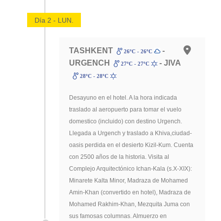
Día 2 - LUN.
TASHKENT
-
26ºC - 26ºC
URGENCH
- JIVA
27ºC - 27ºC
28ºC - 28ºC
Desayuno en el hotel. A la hora indicada
traslado al aeropuerto para tomar el vuelo
domestico (incluido) con destino Urgench.
Llegada a Urgench y traslado a Khiva,ciudad-
oasis perdida en el desierto Kizil-Kum. Cuenta
con 2500 años de la historia. Visita al
Complejo Arquitectónico Ichan-Kala (s.X-XIX):
Minarete Kalta Minor, Madraza de Mohamed
Amin-Khan (convertido en hotel), Madraza de
Mohamed Rakhim-Khan, Mezquita Juma con
sus famosas columnas. Almuerzo en