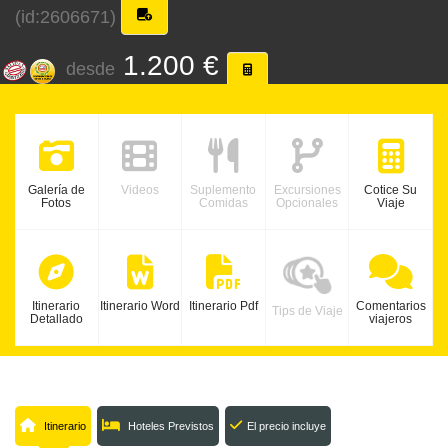
(id:2606671)
1.200 €
desde
Galería de
Videos
Suplemento
Excursiones
Cotice Su
Fotos
Comidas
Opcionales
Viaje
Itinerario
Itinerario Word
Itinerario Pdf
Comentarios
Tips de Viaje
Detallado
viajeros
Itinerario
Hoteles Previstos
El precio incluye