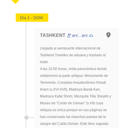
Día 1 - DOM.
TASHKENT
26ºC - 26ºC
Llegada al aeropuerto internacional de
Tashkent.Tramites de aduana y traslado al
hotel.
A las 10.00 horas, visita panorámica donde
visitaremos la parte antigua: Monumento de
Terremoto, Complejo Arquitectónico Khasti
Imam (s.XVI-XVII), Madraza Barak Kan,
Madraza Kafal Shohi, Mezquita Tilla Sheykh y
Museo de “Corán de Usman” (s.VII) cuya
reliquia es única porque en sus páginas se
han conservado las manchas pardas de la
sangre del Califa Osmán. Este libro sagrado