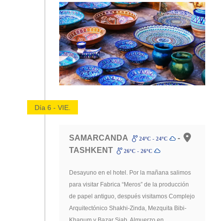
Día 6 - VIE.
SAMARCANDA
-
24ºC - 24ºC
TASHKENT
26ºC - 26ºC
Desayuno en el hotel. Por la mañana salimos
para visitar Fabrica “Meros” de la producción
de papel antiguo, después visitamos Complejo
Arquitectónico Shakhi-Zinda, Mezquita Bibi-
Khanum y Bazar Siab. Almuerzo en