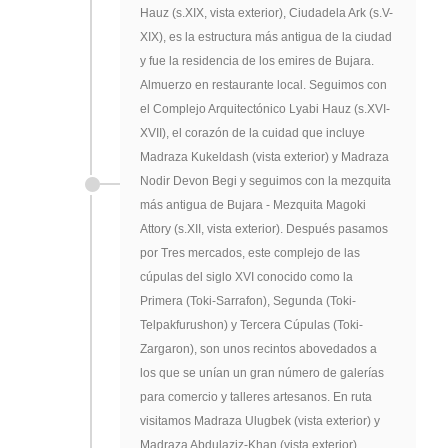
Hauz (s.XIX, vista exterior), Ciudadela Ark (s.V-
XIX), es la estructura más antigua de la ciudad
y fue la residencia de los emires de Bujara.
Almuerzo en restaurante local. Seguimos con
el Complejo Arquitectónico Lyabi Hauz (s.XVI-
XVII), el corazón de la cuidad que incluye
Madraza Kukeldash (vista exterior) y Madraza
Nodir Devon Begi y seguimos con la mezquita
más antigua de Bujara - Mezquita Magoki
Attory (s.XII, vista exterior). Después pasamos
por Tres mercados, este complejo de las
cúpulas del siglo XVI conocido como la
Primera (Toki-Sarrafon), Segunda (Toki-
Telpakfurushon) y Tercera Cúpulas (Toki-
Zargaron), son unos recintos abovedados a
los que se unían un gran número de galerías
para comercio y talleres artesanos. En ruta
visitamos Madraza Ulugbek (vista exterior) y
Madraza Abdulaziz-Khan (vista exterior).