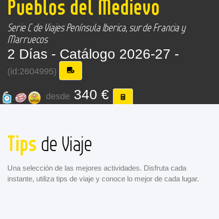
Pueblos del Medievo
Serie C de Viajes Península Iberica, sur de Francia y
Marruecos
2 Días -
Catálogo 2026-27 -
(id:2604995)
340 €
desde
Tips
de Viaje
Una selección de las mejores actividades. Disfruta cada
instante, utiliza tips de viaje y conoce lo mejor de cada lugar.