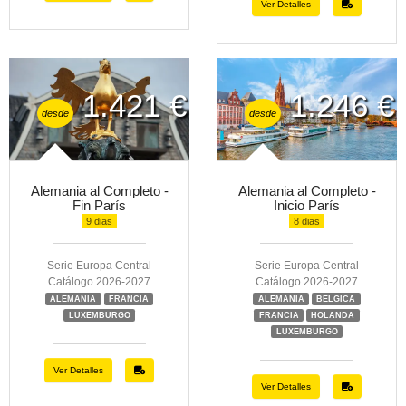
Ver Detalles
1.421 €
1.246 €
desde
desde
Alemania al Completo -
Alemania al Completo -
Fin París
Inicio París
9 dias
8 dias
Serie Europa Central
Serie Europa Central
Catálogo 2026-2027
Catálogo 2026-2027
ALEMANIA
FRANCIA
ALEMANIA
BELGICA
LUXEMBURGO
FRANCIA
HOLANDA
LUXEMBURGO
Ver Detalles
Ver Detalles