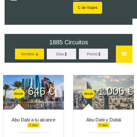
C de Viajes
1885
Circuitos
Nombre
Dias
Precio
646 €
1.006 €
desde
desde
Abu Dabi a tu alcance
Abu Dabi y Dubái
5 dias
6 dias