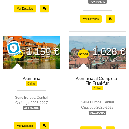
PORTUGAL
Ver Detalles
Ver Detalles
1.159 €
1.026 €
desde
desde
Alemania
Alemania al Completo -
Fin Frankfurt
9 dias
7 dias
Serie Europa Central
Serie Europa Central
Catálogo 2026-2027
Catálogo 2026-2027
ALEMANIA
ALEMANIA
Ver Detalles