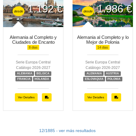
1.192 €
1.986 €
desde
desde
Alemania al Completo y
Alemania al Completo y lo
Ciudades de Encanto
Mejor de Polonia
8 dias
14 dias
Serie Europa Central
Serie Europa Central
Catálogo 2026-2027
Catálogo 2026-2027
ALEMANIA
BELGICA
ALEMANIA
AUSTRIA
FRANCIA
HOLANDA
ESLOVAQUIA
POLONIA
Ver Detalles
Ver Detalles
12/1885 - ver más resultados