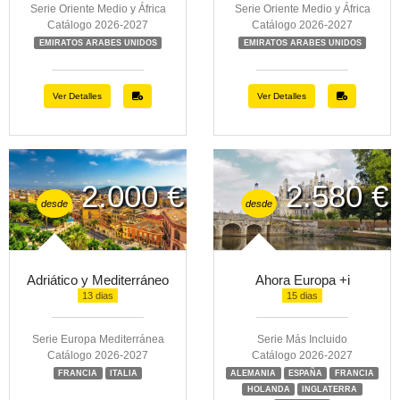
Serie Oriente Medio y África
Serie Oriente Medio y África
Catálogo 2026-2027
Catálogo 2026-2027
EMIRATOS ARABES UNIDOS
EMIRATOS ARABES UNIDOS
Ver Detalles
Ver Detalles
2.000 €
2.580 €
desde
desde
Adriático y Mediterráneo
Ahora Europa +i
13 dias
15 dias
Serie Europa Mediterránea
Serie Más Incluido
Catálogo 2026-2027
Catálogo 2026-2027
FRANCIA
ITALIA
ALEMANIA
ESPAÑA
FRANCIA
HOLANDA
INGLATERRA