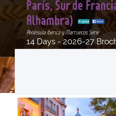
París, Sur de Franci
Alhambra)
go back
Península Ibérica y Marruecos Serie
14 Days -
2026-27 Broc
<