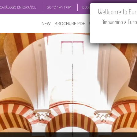
 CATÁLOGO EN ESPAÑOL
GO TO "MY TRIP"
BLOG
ACADEMIA
TRAV
Wellcome to Euro
Bienvenido a Euro
NEW
BROCHURE PDF
WHERE TO BUY
FEATU