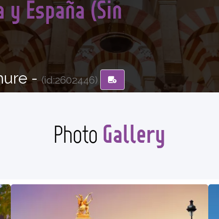
a y España (Sin
hure -
(id:2602446)
Gallery
Photo