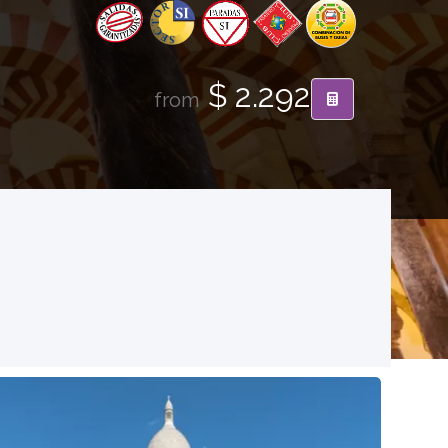
$ 2.292
from