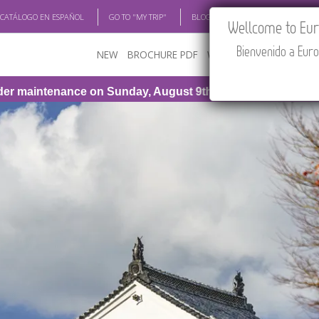
 CATÁLOGO EN ESPAÑOL
GO TO "MY TRIP"
BLOG
ACADEMIA
TRAV
Wellcome to Euro
Bienvenido a Euro
NEW
BROCHURE PDF
WHERE TO BUY
FEATU
, August 9th, from 1:00 PM to 3:30 PM (CEST/Madrid).