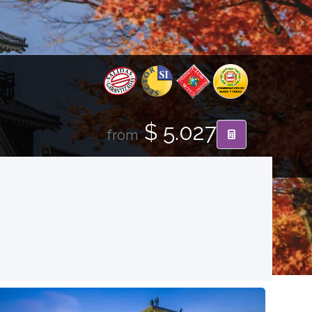
$ 5.027
from