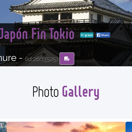
 Japón Fin Tokio
go back
hure -
(id:2603525)
Gallery
Photo