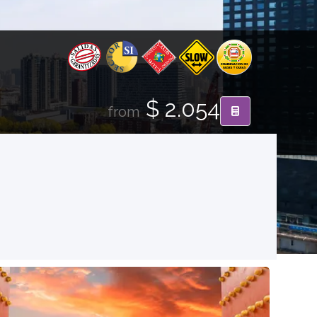
$ 2.054
from