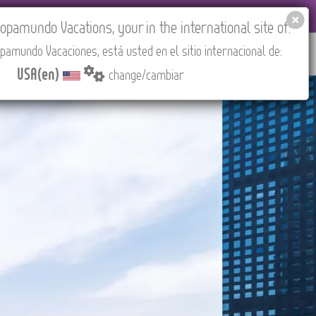
EL AGENCIES LOGIN
Tours in English
USA(en)
pamundo Vacations, your in the international site of:
pamundo Vacaciones, está usted en el sitio internacional de:
RED
ABOUT US
CONTACT
Find your Tour
USA(en)
change/cambiar