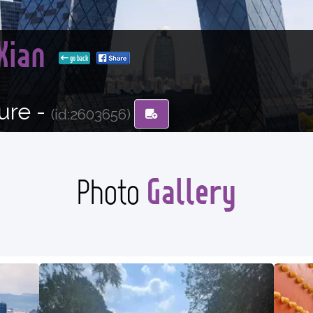
 Xian
go back
ure -
(id:2603656)
Gallery
Photo