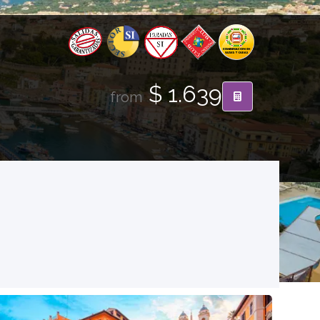
$ 1.639
from