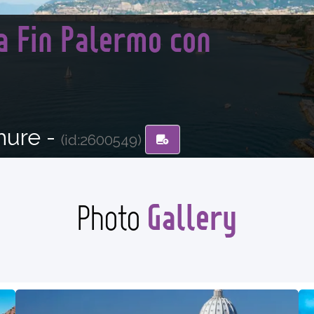
lia Fin Palermo con
hure -
(id:2600549)
Gallery
Photo