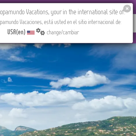
EL AGENCIES LOGIN
Tours in English
USA(en)
pamundo Vacations, your in the international site of:
pamundo Vacaciones, está usted en el sitio internacional de:
RED
ABOUT US
CONTACT
Find your Tour
USA(en)
change/cambiar