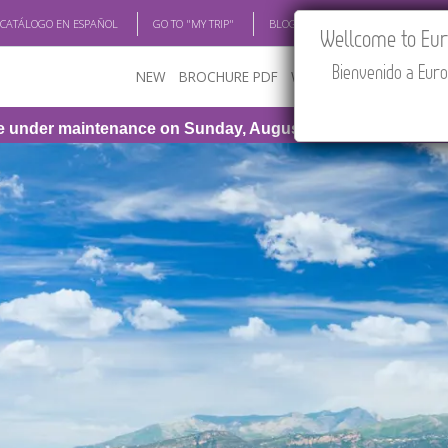
 CATÁLOGO EN ESPAÑOL
GO TO "MY TRIP"
BLOG
ACADEMIA
TRAV
Wellcome to Euro
Bienvenido a Euro
NEW
BROCHURE PDF
WHERE TO BUY
FEATU
nday, August 9th, from 1:00 PM to 3:30 PM (CEST/Madrid).