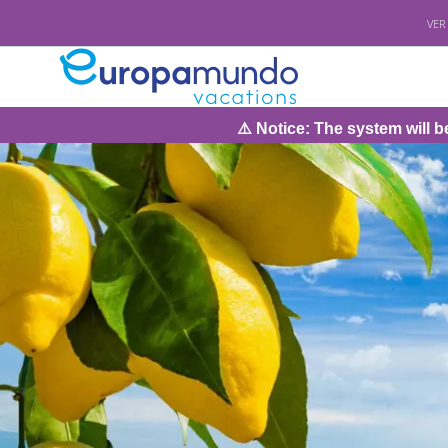
VER
⚠️ Notice: The system will be under maintenance on Su