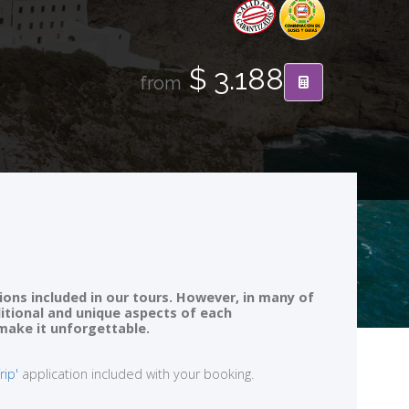
$ 3.188
from
ions included in our tours. However, in many of
ditional and unique aspects of each
 make it unforgettable.
rip'
application included with your booking.