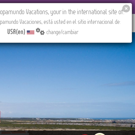
EL AGENCIES LOGIN
Tours in English
USA(en)
pamundo Vacations, your in the international site of:
pamundo Vacaciones, está usted en el sitio internacional de:
RED
ABOUT US
CONTACT
Find your Tour
USA(en)
change/cambiar