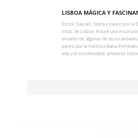
LISBOA MÁGICA Y FASCINA
Estoril, Cascais, Sintra y paseo por l
vistas de Lisboa. Incluye una excursión 
encanto de algunas de las localidade
paseo por la histórica Baixa Pombalina
vida y el inconfundible ambiente lisbo
PASEO POR LAS BELLAS PLAZA
Servicio Día 1
Recorra junto a nuestro guía un enca
de los Restauradores y continuando h
auténtica de la capital portuguesa mi
Rossío, rodeado de cafés tradicionales,
lisboeta. El recorrido le llevará por l
1755, donde cada rincón cuenta una his
lugares más impresionantes de la ciud
y considerada uno de los escenarios m