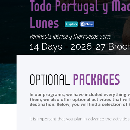
Todo Portugal y Mad
Lunes
go back
Península Ibérica y Marruecos Serie
14 Days -
2026-27 Broc
PACKAGES
OPTIONAL
In our programs, we have included everything w
them, we also offer optional activities that wi
destination. Below, you will find a selection 
It is important that you plan in advance the activi