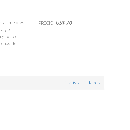
US$ 70
e las mejores
PRECIO:
ca y el
agradable
llenas de
legante Plaza
ir a lista ciudades
ia más
Plaza del
mbiente
rremoto de
en uno de los
a el río Tajo