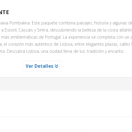
NTE
a Baixa Pombalina. Este paquete combina paisajes, historia y algunas d
a Estoril, Cascais y Sintra, descubriendo la belleza de la costa atlánti
s más emblemáticas de Portugal. La experiencia se completa con un 
, el corazón más auténtico de Lisboa, entre elegantes plazas, calles 
eta. Descubra Lisboa, una ciudad llena de luz, tradición y encanto.
S Y LA BAJA POMBALINA
Ver Detalles
ntador paseo por el corazón histórico de Lisboa, comenzando en la e
asta la majestuosa Plaza del Comercio. Déjese envolver por la esenc
entras camina por la emblemática Rua Augusta y atraviesa la vibrante 
 fachadas llenas de historia, artistas callejeros y el inconfundible a
a histórica Baixa Pombalina, el elegante centro reconstruido tras el te
toria y cada calle refleja el alma de Lisboa. La experiencia culmina 
ad: la espectacular Plaza del Comercio, abierta majestuosamente haci
ás icónicos y fotografiados de Portugal