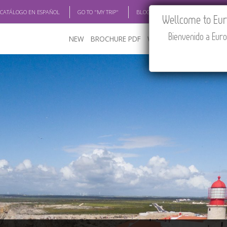
 CATÁLOGO EN ESPAÑOL
GO TO "MY TRIP"
BLOG
ACADEMIA
TRAV
Wellcome to Euro
Bienvenido a Euro
NEW
BROCHURE PDF
WHERE TO BUY
FEATU