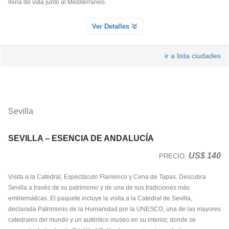
llena de vida junto al Mediterráneo.
LA RAMBLA Y EL BARRIO GOTICO DE BARCELONA
Ver Detalles
Servicio Día 1
Culminiada la excursion en la Sagrada Familia, nuestro guia les
ir a lista ciudades
acompañará trasladandoles hasta el corazón de la ciudad condal, donde
descubrir en un agradable paseo rincones como el mercado de la boqueria,
la gran avenida Rambla y los callejones del barrio Gotico. Despues tendrá
tiempo para caminar y explorar el lugar de acuerdo con las
recomendaciones de nuestro guia.
Sevilla
SEVILLA – ESENCIA DE ANDALUCÍA
SAGRADA FAMILIA DE ANTONIO GAUDI
Servicio Día 1
US$ 140
PRECIO:
La Sagrada Familia propone una de las experiencias más emocionantes
Visita a la Catedral, Espectáculo Flamenco y Cena de Tapas. Descubra
posibles hoy día, integrándonos en la visión de un genio, Antoni Gaudí,
Sevilla a través de su patrimonio y de una de sus tradiciones más
capaz de imaginar a inicios del siglo XX un edificio que incorporase al
emblemáticas. El paquete incluye la visita a la Catedral de Sevilla,
espectador en el proceso de la Creación Divina, y hacer que durante casi
declarada Patrimonio de la Humanidad por la UNESCO, una de las mayores
150 años las generaciones sucesivas nos implicáramos en su sueño. Algo
catedrales del mundo y un auténtico museo en su interior, donde se
diferente, imposible de encontrar en ningún otro lugar, un elemento vivo que