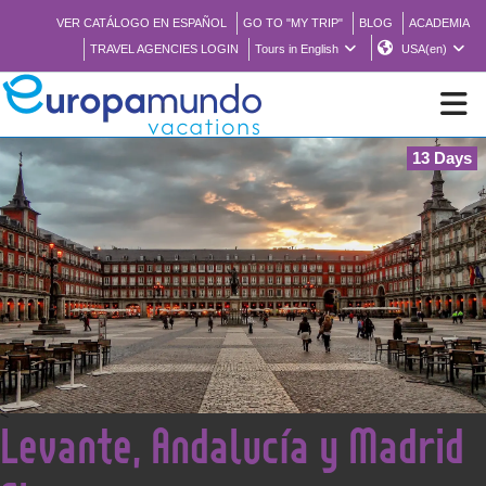
VER CATÁLOGO EN ESPAÑOL
GO TO "MY TRIP"
BLOG
ACADEMIA
TRAVEL AGENCIES LOGIN
Tours in English
USA(en)
13 Days
NEW
BROCHURE PDF
WHERE TO BUY
FEATURED
<
Levante, Andalucía y Madrid
ABOUT US