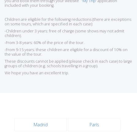
you and book them through your website
'My Trip'
application
included with your booking.
Children are eligible for the following reductions (there are exceptions
on some tours, which are specified in each case):
-Children under 3 years: free of charge (some shows may not admit
children).
-From 3-8 years: 60% of the price of the tour.
-From 9-15 years: these children are eligible for a discount of 10% on
the value of the tour.
These discounts cannot be applied (please check in each case) to large
groups of children (e.g. schools travelling in a group).
We hope you have an excellent trip.
Madrid
París