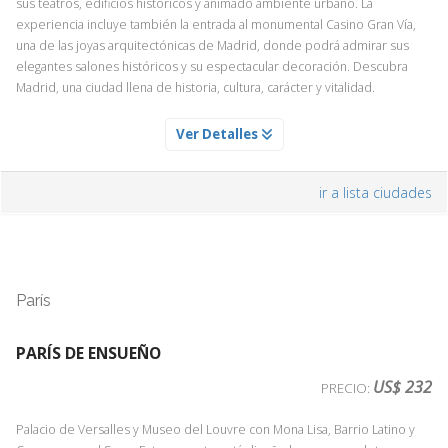
sus teatros, edificios históricos y animado ambiente urbano. La
experiencia incluye también la entrada al monumental Casino Gran Vía,
una de las joyas arquitectónicas de Madrid, donde podrá admirar sus
elegantes salones históricos y su espectacular decoración. Descubra
Madrid, una ciudad llena de historia, cultura, carácter y vitalidad.
NOCHE FLAMENCA CON CENA
Ver Detalles
Servicio Día 1
¿Y de noche? Dejémonos llevar por la pasión de la música asistiendo a
ir a lista ciudades
esa liberación de carga emocional que es un espectáculo de baile
flamenco. Y no en cualquier lugar, sino en un tradicional restaurante
asador que combina la esencia auténtica de la cocina española con
toques contemporáneos.
Cuando pensamos en el patrimonio cultural español, entre otras cosas
París
se nos viene a la mente
el arte flamenco, que no es solo música o
danza, sino una expresión sentimental del pueblo español, un
lenguaje propio a través de las notas y el movimiento de los
PARÍS DE ENSUEÑO
cuerpos
.
Es pura pasión y sentimiento
, artísticamente acompañado
US$ 232
PRECIO:
de guitarras, castañuelas, percusión, palmas y el frenético y sonoro
zapateado, sin olvidar la belleza atemporal de
la estética de los
Palacio de Versalles y Museo del Louvre con Mona Lisa, Barrio Latino y
trajes de flamenca
. Hay pocos vestidos en el mundo tan icónicos