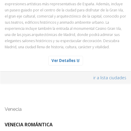
expresiones artísticas más representativas de España. Además, incluye
un paseo guiado por el centro de la ciudad para disfrutar de la Gran Vía,
el gran eje cultural, comercial y arquitectónico de la capital, conocido por
sus teatros, edificios históricos y animado ambiente urbano. La
experiencia incluye también la entrada al monumental Casino Gran Vía,
una de las joyas arquitectónicas de Madrid, donde podrá admirar sus
elegantes salones históricos y su espectacular decoración. Descubra
Madrid, una ciudad llena de historia, cultura, carácter y vitalidad.
NOCHE FLAMENCA CON CENA
Ver Detalles
Servicio Día 1
¿Y de noche? Dejémonos llevar por la pasión de la música asistiendo a
ir a lista ciudades
esa liberación de carga emocional que es un espectáculo de baile
flamenco. Y no en cualquier lugar, sino en un tradicional restaurante
asador que combina la esencia auténtica de la cocina española con
toques contemporáneos.
Cuando pensamos en el patrimonio cultural español, entre otras cosas
Venecia
se nos viene a la mente
el arte flamenco, que no es solo música o
danza, sino una expresión sentimental del pueblo español, un
lenguaje propio a través de las notas y el movimiento de los
VENECIA ROMÁNTICA
cuerpos
.
Es pura pasión y sentimiento
, artísticamente acompañado