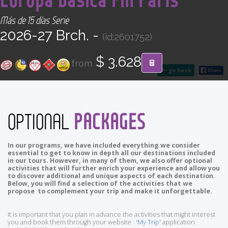
CONTACT
Más de 15 días Serie
2026-27 Brch. -
(id:2601752)
Find your Tour
$ 3.628
from
go back
PACKAGES
OPTIONAL
In our programs, we have included everything we consider
essential to get to know in depth all our destinations included
in our tours. However, in many of them, we also offer optional
activities that will further enrich your experience and allow you
to discover additional and unique aspects of each destination.
Below, you will find a selection of the activities that we
propose to complement your trip and make it unforgettable.
It is important that you plan in advance the activities that might interest
you and book them through your website
'My Trip'
application