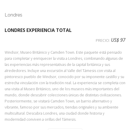
salas históricas y galerías decoradas con obras de arte, frescos y
mobiliario original. El Palacio de Versalles fue residencia de Luis XIV, Luis
Londres
XV y Luis XVI, y es Patrimonio de la Humanidad por la UNESCO. La visita
permite conocer la historia, el lujo y la vida en la corte francesa.
LONDRES EXPERIENCIA TOTAL
US$ 97
PRECIO:
BARRIO LATINO Y CRUCERO POR EL SENA
Servicio Día 2
Windsor, Museo Británico y Camden Town. Este paquete está pensado
para completar y enriquecer la visita a Londres, combinando algunas de
La forma más completa y extensa de ver París es por supuesto un tour
las experiencias más representativas de la capital británica y sus
panorámico en autobús, pero
para sentir París hay que caminarla e
alrededores. Incluye una excursión al Valle del Támesis con visita al
incluso navegarla también
. La mayoría del fascinante urbanismo de
pintoresco pueblo de Windsor, conocido por su imponente castillo y su
perspectivas de las avenidas parisinas se debe a la enorme modificación
estrecha vinculación con la tradición real. La experiencia se completa con
de finales del siglo XIX. Pero,
¿cómo era la París medieval?
Para
una visita al Museo Británico, uno de los museos más importantes del
conocer el entramado de calles de la parte más antigua, la atmosfera en
mundo, donde descubrir colecciones únicas de distintas civilizaciones.
la que se movían los parisinos por ejemplo durante la revolución
Posteriormente, se visitará Camden Town, un barrio alternativo y
francesa, nos trasladaremos en primer lugar a la famosa orilla izquierda,
vibrante, famoso por sus mercados, tiendas originales y su ambiente
la Rive Gauche, al icónico Barrio Latino
donde se conserva todavía
multicultural. Descubra Londres, una ciudad donde historia y
el antiguo trazado medieval. Empezaremos frente a la prestigiosa
modernidad conviven a orillas del Támesis.
Universidad de la Sorbona
, y
acompañados por nuestro experto
guía de París
, y
con auriculares
para no perder detalle de las