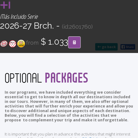
+i
CONTACT
Más Incluido Serie
Find your Tour
2026-27 Brch. -
(id:2601760)
$ 1.033
from
go back
PACKAGES
OPTIONAL
In our programs, we have included everything we consider
essential to get to know in depth all our destinations included
in our tours. However, in many of them, we also offer optional
activities that will further enrich your experience and allow you
to discover additional and unique aspects of each destination.
Below, you will find a selection of the activities that we
propose to complement your trip and make it unforgettable.
It is important that you plan in advance the activities that might interest