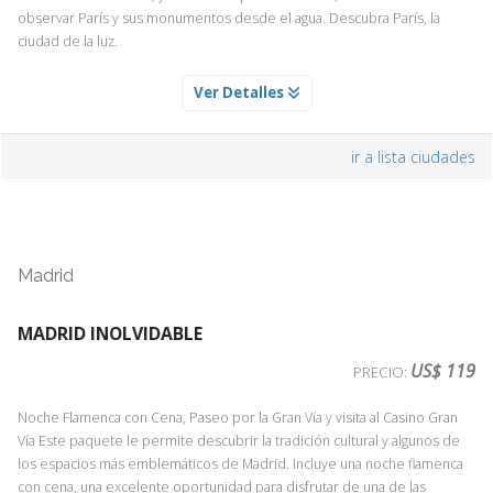
observar París y sus monumentos desde el agua. Descubra París, la
ciudad de la luz.
ENTRADA AL PALACIO DE VERSAILLES SIN GUIA
Ver Detalles
Servicio Día 1
Descubre uno de los palacios más emblemáticos de Francia y símbolo
ir a lista ciudades
del esplendor de la monarquía francesa. La entrada incluye acceso al
Palacio de Versalles, donde podrás recorrer a tu ritmo los majestuosos
Apartamentos del Rey y de la Reina, el famoso Salón de los Espejos,
salas históricas y galerías decoradas con obras de arte, frescos y
mobiliario original. El Palacio de Versalles fue residencia de Luis XIV, Luis
Madrid
XV y Luis XVI, y es Patrimonio de la Humanidad por la UNESCO. La visita
permite conocer la historia, el lujo y la vida en la corte francesa.
MADRID INOLVIDABLE
US$ 119
PRECIO:
BARRIO LATINO Y CRUCERO POR EL SENA
Servicio Día 2
Noche Flamenca con Cena, Paseo por la Gran Vía y visita al Casino Gran
Vía Este paquete le permite descubrir la tradición cultural y algunos de
La forma más completa y extensa de ver París es por supuesto un tour
los espacios más emblemáticos de Madrid. Incluye una noche flamenca
panorámico en autobús, pero
para sentir París hay que caminarla e
con cena, una excelente oportunidad para disfrutar de una de las