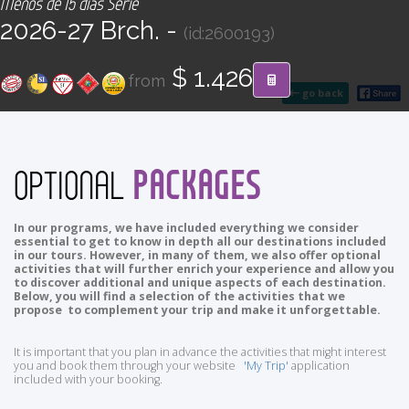
Menos de 15 días Serie
CONTACT
2026-27 Brch. -
(id:2600193)
Find your Tour
$ 1.426
from
go back
PACKAGES
OPTIONAL
In our programs, we have included everything we consider
essential to get to know in depth all our destinations included
in our tours. However, in many of them, we also offer optional
activities that will further enrich your experience and allow you
to discover additional and unique aspects of each destination.
Below, you will find a selection of the activities that we
propose to complement your trip and make it unforgettable.
It is important that you plan in advance the activities that might interest
you and book them through your website
'My Trip'
application
included with your booking.