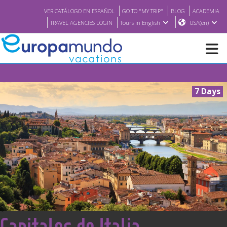
VER CATÁLOGO EN ESPAÑOL
GO TO "MY TRIP"
BLOG
ACADEMIA
TRAVEL AGENCIES LOGIN
Tours in English
USA(en)
NEW
7 Days
BROCHURE PDF
WHERE TO BUY
FEATURED
ABOUT US
<
Capitales de Italia