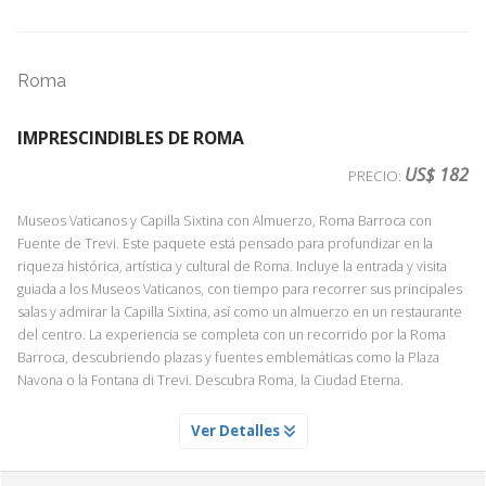
Roma
IMPRESCINDIBLES DE ROMA
US$ 182
PRECIO:
Museos Vaticanos y Capilla Sixtina con Almuerzo, Roma Barroca con
Fuente de Trevi. Este paquete está pensado para profundizar en la
riqueza histórica, artística y cultural de Roma. Incluye la entrada y visita
guiada a los Museos Vaticanos, con tiempo para recorrer sus principales
salas y admirar la Capilla Sixtina, así como un almuerzo en un restaurante
del centro. La experiencia se completa con un recorrido por la Roma
Barroca, descubriendo plazas y fuentes emblemáticas como la Plaza
Navona o la Fontana di Trevi. Descubra Roma, la Ciudad Eterna.
ALMUERZO EN RESTAURANTE CENTRICO DE ROMA
Ver Detalles
Servicio Día 1
Disfrute de una comida en un restaurante en el centro de la ciudad.