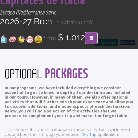
CONTACT
Europa Mediterránea Serie
2026-27 Brch. -
(id:2600208)
Find your Tour
$ 1.012
from
go back
PACKAGES
OPTIONAL
In our programs, we have included everything we consider
essential to get to know in depth all our destinations included
in our tours. However, in many of them, we also offer optional
activities that will further enrich your experience and allow you
to discover additional and unique aspects of each destination.
Below, you will find a selection of the activities that we
propose to complement your trip and make it unforgettable.
It is important that you plan in advance the activities that might interest
you and book them through your website
'My Trip'
application