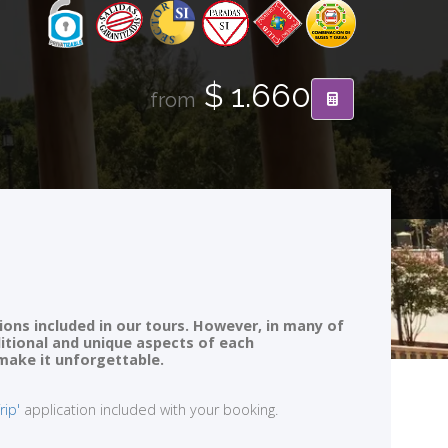
$ 1.660
from
ions included in our tours. However, in many of
ditional and unique aspects of each
 make it unforgettable.
rip'
application included with your booking.