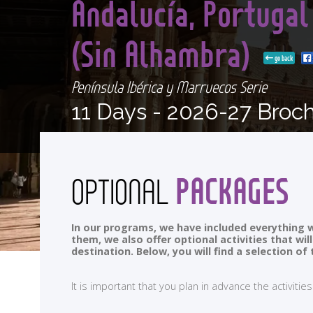
Andalucía, Portugal
(Sin Alhambra)
go back
Península Ibérica y Marruecos Serie
11 Days -
2026-27 Broc
PACKAGES
OPTIONAL
In our programs, we have included everything w
them, we also offer optional activities that wi
destination. Below, you will find a selection 
It is important that you plan in advance the activi
<