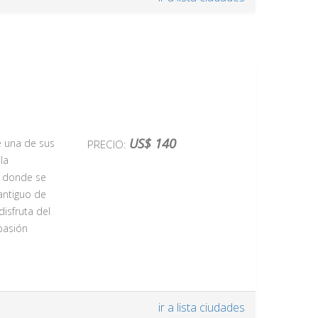
ina la
lamenco, que
io a través
añado de
al de
la
ante
 tengamos
US$ 140
e una de sus
PRECIO:
rio muy
la
de sus
, donde se
antiguo de
onomía
disfruta del
menco, el
 pasión
ir a lista ciudades