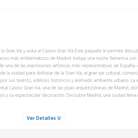
 Gran Vía y visita al Casino Gran Vía Este paquete le permite descubr
espacios más emblemáticos de Madrid. Incluye una noche flamenca con
de una de las expresiones artísticas más representativas de España.
e la ciudad para disfrutar de la Gran Vía, el gran eje cultural, comerci
 por sus teatros, edificios históricos y animado ambiente urbano. La 
ntal Casino Gran Vía, una de las joyas arquitectónicas de Madrid, d
cos y su espectacular decoración. Descubra Madrid, una ciudad llena d
Ver Detalles
pasión de la música asistiendo a esa liberación de carga emocional 