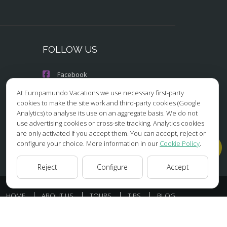
FOLLOW US
Facebook
At Europamundo Vacations we use necessary first-party
Instagram
cookies to make the site work and third-party cookies (Google
Analytics) to analyse its use on an aggregate basis. We do not
X/Twitter
use advertising cookies or cross-site tracking. Analytics cookies
are only activated if you accept them. You can accept, reject or
Youtube
configure your choice. More information in our
Cookie Policy
.
Reject
Configure
Accept
HOME
ABOUT US
TOURS
TIPS
BLOG
ESSIBILITY
COOKIES POLICY
COOKIES SETTINGS