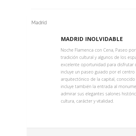
Madrid
MADRID INOLVIDABLE
Noche Flamenca con Cena, Paseo por la
tradición cultural y algunos de los 
excelente oportunidad para disfrutar 
incluye un paseo guiado por el centro d
arquitectónico de la capital, conocido
incluye también la entrada al monume
admirar sus elegantes salones históri
cultura, carácter y vitalidad.
NOCHE FLAMENCA CON CENA
Servicio Día 1
¿Y de noche? Dejémonos llevar por la 