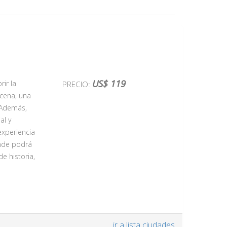
US$ 119
ir la
PRECIO:
 cena, una
 Además,
al y
experiencia
onde podrá
e historia,
que es un
ir a lista ciudades