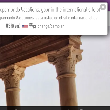
EL AGENCIES LOGIN
Tours in English
USA(en)
pamundo Vacations, your in the international site of:
pamundo Vacaciones, está usted en el sitio internacional de:
RED
ABOUT US
CONTACT
Find your Tour
USA(en)
change/cambiar