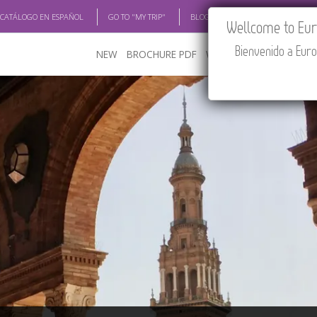
 CATÁLOGO EN ESPAÑOL
GO TO "MY TRIP"
BLOG
ACADEMIA
TRAV
Wellcome to Euro
Bienvenido a Euro
NEW
BROCHURE PDF
WHERE TO BUY
FEATU