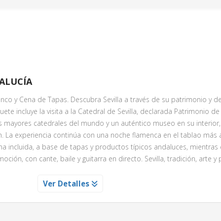
n cualquier lugar, sino en un tradicional restaurante asador que comb
ñola con toques contemporáneos.
tural español, entre otras cosas se nos viene a la mente
el arte f
na expresión sentimental del pueblo español, un lenguaje prop
os cuerpos
.
Es pura pasión y sentimiento
, artísticamente acomp
mas y el frenético y sonoro zapateado, sin olvidar la belleza atempor
a
. Hay pocos vestidos en el mundo tan icónicos como este, en const
DALUCÍA
raíces.
nuestros paladares con una
deliciosa cena incluida
, y una vez que
menco y Cena de Tapas. Descubra Sevilla a través de su patrimonio y d
, un grupo de
bailarines, cantantes y músicos, sobre un escena
te incluye la visita a la Catedral de Sevilla, declarada Patrimonio de 
tir toda la pasión y fuerza del flamenco
, mostrándonos alguna 
 mayores catedrales del mundo y un auténtico museo en su interior
as, seguidillas, fandangos y sevillanas.
n. La experiencia continúa con una noche flamenca en el tablao más 
d de sumergirte en esta
fusión del arte flamenco y la rica gastr
na incluida, a base de tapas y productos típicos andaluces, mientras 
el mundo! ¡Despierta tus emociones y déjate llevar por el alma del fla
ción, con cante, baile y guitarra en directo. Sevilla, tradición, arte y
je musical!
 GUIADA A SU CATEDRAL
Ver Detalles
trimonio de la humanidad por la
ITA AL CASINO GRAN VA
és de varios siglos, considerada