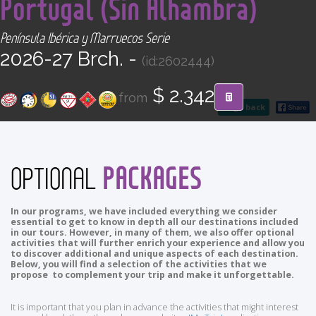
Portugal (Sin Alhambra)
CONTACT
Península Ibérica y Marruecos Serie
Find your Tour
2026-27 Brch. -
(id:2602444)
$ 2.342
from
go back
PACKAGES
OPTIONAL
In our programs, we have included everything we consider
essential to get to know in depth all our destinations included
in our tours. However, in many of them, we also offer optional
activities that will further enrich your experience and allow you
to discover additional and unique aspects of each destination.
Below, you will find a selection of the activities that we
propose to complement your trip and make it unforgettable.
It is important that you plan in advance the activities that might interest