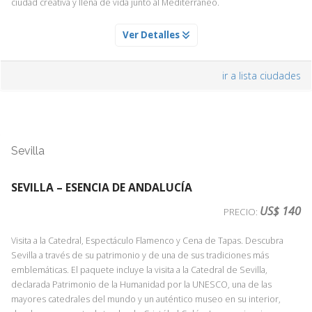
ciudad creativa y llena de vida junto al Mediterráneo.
LA RAMBLA Y EL BARRIO GOTICO DE BARCELONA
Ver Detalles
Servicio Día 1
Culminiada la excursion en la Sagrada Familia, nuestro guia les
ir a lista ciudades
acompañará trasladandoles hasta el corazón de la ciudad condal, donde
descubrir en un agradable paseo rincones como el mercado de la
boqueria, la gran avenida Rambla y los callejones del barrio Gotico.
Despues tendrá tiempo para caminar y explorar el lugar de acuerdo con
las recomendaciones de nuestro guia.
Sevilla
SEVILLA – ESENCIA DE ANDALUCÍA
SAGRADA FAMILIA DE ANTONIO GAUDI
Servicio Día 1
US$ 140
PRECIO:
La Sagrada Familia propone una de las experiencias más emocionantes
Visita a la Catedral, Espectáculo Flamenco y Cena de Tapas. Descubra
posibles hoy día, integrándonos en la visión de un genio, Antoni Gaudí,
Sevilla a través de su patrimonio y de una de sus tradiciones más
capaz de imaginar a inicios del siglo XX un edificio que incorporase al
emblemáticas. El paquete incluye la visita a la Catedral de Sevilla,
espectador en el proceso de la Creación Divina, y hacer que durante
declarada Patrimonio de la Humanidad por la UNESCO, una de las
casi 150 años las generaciones sucesivas nos implicáramos en su sueño.
mayores catedrales del mundo y un auténtico museo en su interior,
Algo diferente, imposible de encontrar en ningún otro lugar, un