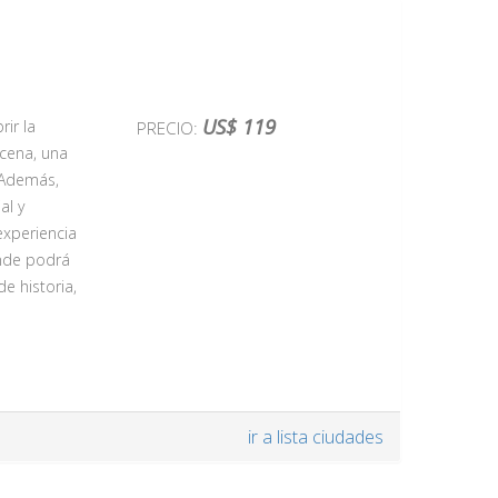
US$ 119
ir la
PRECIO:
 cena, una
 Además,
al y
experiencia
onde podrá
e historia,
que es un
ir a lista ciudades
ina la