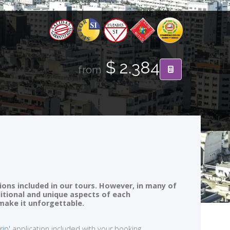
$ 2.384
from
ions included in our tours. However, in many of
ditional and unique aspects of each
 make it unforgettable.
rip'
application included with your booking.