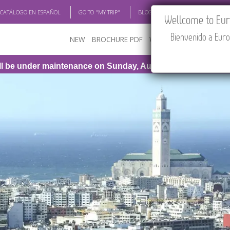
 CATÁLOGO EN ESPAÑOL
GO TO "MY TRIP"
BLOG
ACADEMIA
TRAV
Wellcome to Euro
Bienvenido a Euro
NEW
BROCHURE PDF
WHERE TO BUY
FEATU
maintenance on Sunday, August 9th, from 1:00 PM to 3:30 P