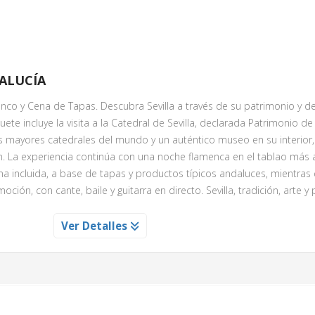
tural español, entre otras cosas se nos viene a la mente
el arte f
na expresión sentimental del pueblo español, un lenguaje prop
os cuerpos
.
Es pura pasión y sentimiento
, artísticamente acomp
mas y el frenético y sonoro zapateado, sin olvidar la belleza atempor
a
. Hay pocos vestidos en el mundo tan icónicos como este, en const
DALUCÍA
raíces.
nuestros paladares con una
deliciosa cena incluida
, y una vez que
menco y Cena de Tapas. Descubra Sevilla a través de su patrimonio y d
, un grupo de
bailarines, cantantes y músicos, sobre un escena
te incluye la visita a la Catedral de Sevilla, declarada Patrimonio de 
tir toda la pasión y fuerza del flamenco
, mostrándonos alguna 
 mayores catedrales del mundo y un auténtico museo en su interior
as, seguidillas, fandangos y sevillanas.
n. La experiencia continúa con una noche flamenca en el tablao más 
d de sumergirte en esta
fusión del arte flamenco y la rica gastr
na incluida, a base de tapas y productos típicos andaluces, mientras 
el mundo! ¡Despierta tus emociones y déjate llevar por el alma del fla
ción, con cante, baile y guitarra en directo. Sevilla, tradición, arte y
je musical!
 GUIADA A SU CATEDRAL
Ver Detalles
trimonio de la humanidad por la
ITA AL CASINO GRAN VA
és de varios siglos, considerada
do en superficie, un verdadero museo
o Gran Vía
 tumba de Cristóbal Colon. A