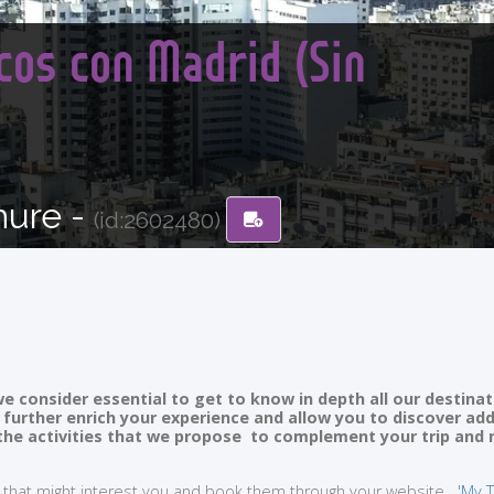
cos con Madrid (Sin
hure -
(id:2602480)
e consider essential to get to know in depth all our destinat
ll further enrich your experience and allow you to discover ad
of the activities that we propose to complement your trip and
ties that might interest you and book them through your website
'My T