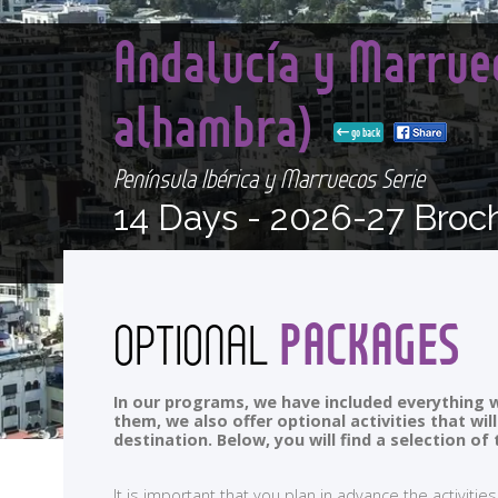
Andalucía y Marrue
alhambra)
go back
Península Ibérica y Marruecos Serie
14 Days -
2026-27 Broc
PACKAGES
OPTIONAL
In our programs, we have included everything w
them, we also offer optional activities that wi
destination. Below, you will find a selection 
It is important that you plan in advance the activi