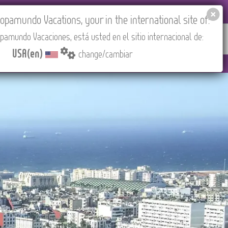
EL AGENCIES LOGIN
Tours in English
USA(en)
pamundo Vacations, your in the international site of:
pamundo Vacaciones, está usted en el sitio internacional de:
RED
ABOUT US
CONTACT
Find your Tour
USA(en)
change/cambiar
M (CEST/Madrid).