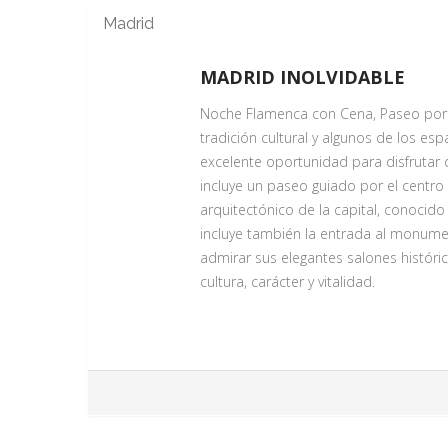
Madrid
MADRID INOLVIDABLE
Noche Flamenca con Cena, Paseo por la
tradición cultural y algunos de los 
excelente oportunidad para disfrutar 
incluye un paseo guiado por el centro d
arquitectónico de la capital, conocido
incluye también la entrada al monume
admirar sus elegantes salones históri
cultura, carácter y vitalidad.
NOCHE FLAMENCA CON CENA
Servicio Día 1
¿Y de noche? Dejémonos llevar por la 
espectáculo de baile flamenco. Y no e
esencia auténtica de la cocina espa