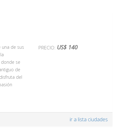
lamenco, que
io a través
añado de
al de
la
ante
 tengamos
US$ 140
e una de sus
PRECIO:
rio muy
la
de sus
, donde se
antiguo de
onomía
disfruta del
menco, el
 pasión
ir a lista ciudades