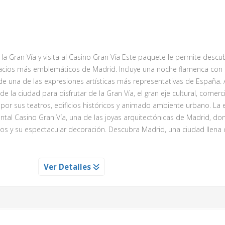
 Gran Vía y visita al Casino Gran Vía Este paquete le permite descubr
espacios más emblemáticos de Madrid. Incluye una noche flamenca con
de una de las expresiones artísticas más representativas de España.
e la ciudad para disfrutar de la Gran Vía, el gran eje cultural, comerci
 por sus teatros, edificios históricos y animado ambiente urbano. La 
ntal Casino Gran Vía, una de las joyas arquitectónicas de Madrid, d
cos y su espectacular decoración. Descubra Madrid, una ciudad llena d
Ver Detalles
pasión de la música asistiendo a esa liberación de carga emocional 
n cualquier lugar, sino en un tradicional restaurante asador que comb
ñola con toques contemporáneos.