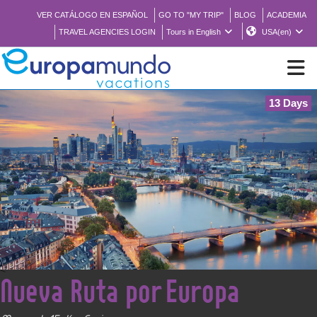
VER CATÁLOGO EN ESPAÑOL
GO TO "MY TRIP"
BLOG
ACADEMIA
TRAVEL AGENCIES LOGIN
Tours in English
USA(en)
13 Days
NEW
BROCHURE PDF
WHERE TO BUY
FEATURED
<
Nueva Ruta por Europa
ABOUT US