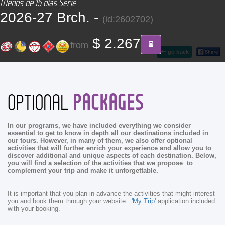
Menos de 15 días Serie
CONTACT
2026-27 Brch. -
(id:2602702)
Find your Tour
$ 2.267
from
go back
PACKAGES
OPTIONAL
In our programs, we have included everything we consider
essential to get to know in depth all our destinations included in
our tours. However, in many of them, we also offer optional
activities that will further enrich your experience and allow you to
discover additional and unique aspects of each destination. Below,
you will find a selection of the activities that we propose to
complement your trip and make it unforgettable.
It is important that you plan in advance the activities that might interest
you and book them through your website
'My Trip'
application included
with your booking.