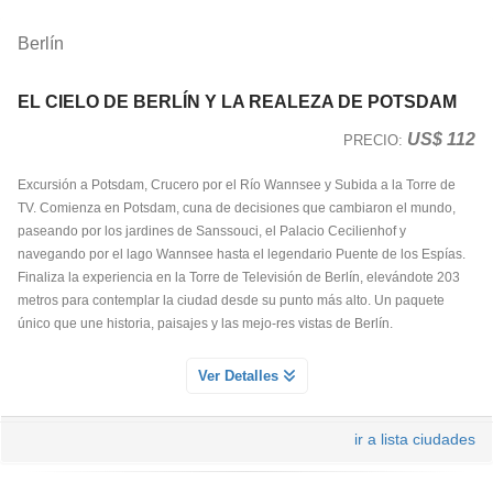
Berlín
EL CIELO DE BERLÍN Y LA REALEZA DE POTSDAM
US$ 112
PRECIO:
Excursión a Potsdam, Crucero por el Río Wannsee y Subida a la Torre de
TV. Comienza en Potsdam, cuna de decisiones que cambiaron el mundo,
paseando por los jardines de Sanssouci, el Palacio Cecilienhof y
navegando por el lago Wannsee hasta el legendario Puente de los Espías.
Finaliza la experiencia en la Torre de Televisión de Berlín, elevándote 203
metros para contemplar la ciudad desde su punto más alto. Un paquete
único que une historia, paisajes y las mejo-res vistas de Berlín.
ENTRADA TORRE TV BERLIN
Ver Detalles
Servicio Día 1
Descubre Berlín desde las alturas en la icónica Torre de Televisión. Sube a
ir a lista ciudades
203 metros y disfruta de vistas panorámicas espectaculares de toda la
ciudad.Una experiencia imprescindible que combina historia, diseño y