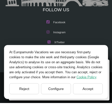
FOLLOW US
Facebook
Instagram
X/Twitter
At Europamundo Vacations we use necessary first-party
Youtube
cookies to make the site work and third-party cookies (Google
Analytics) to analyse its use on an aggregate basis. We do not
Wellcome to Europamundo Vacations, your in the
use advertising cookies or cross-site tracking. Analytics cookies
international site of:
are only activated if you accept them. You can accept, reject or
configure your choice. More information in our
Cookie Policy
.
Bienvenido a Europamundo Vacaciones, está usted en el
© 2026 Europamundo.
sitio internacional de:
All Rights Reserved.
Reject
Configure
Accept
USA(en)
change/cambiar
HOME
ABOUT US
TOURS
TIPS
BLOG
TRAVEL AGENCIES LOGIN
LEGAL NOTICE
PRIVACY POLICY
ACCESSIBILITY
COOKIES POLICY
COOKIES SETTINGS