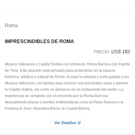
Roma
IMPRESCINDIBLES DE ROMA
US$ 182
PRECIO:
Museos Vaticanos y Capilla Sixtina con Almuerzo, Roma Barroca con Fuente
de Trevi. Este paquete está pensado para profundizar en la riqueza
histórica, artística y cultural de Roma. Incluye la entrada y visita guiada a los
Museos Vaticanos, con tiempo para recorrer sus principales salas y admirar
la Capilla Sixtina, así como un almuerzo en un restaurante del centro. La
experiencia se completa con un recorrido por la Roma Barroca,
descubriendo plazas y fuentes emblemáticas como la Plaza Navona o la
Fontana di Trevi. Descubra Roma, la Ciudad Eterna.
ALMUERZO EN RESTAURANTE CENTRICO DE ROMA
Ver Detalles
Servicio Día 1