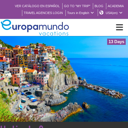
VER CATÁLOGO EN ESPAÑOL
GO TO "MY TRIP"
BLOG
ACADEMIA
TRAVEL AGENCIES LOGIN
Tours in English
USA(en)
13 Days
NEW
BROCHURE PDF
WHERE TO BUY
FEATURED
ABOUT US
<