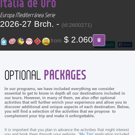
Italia de Oro
CONTACT
Europa Mediterránea Serie
2026-27 Brch. -
Find your Tour
(id:2600271)
$ 2.060
from
go back
PACKAGES
OPTIONAL
In our programs, we have included everything we consider
essential to get to know in depth all our destinations included in
our tours. However, in many of them, we also offer optional
activities that will further enrich your experience and allow you to
discover additional and unique aspects of each destination. Below,
you will find a selection of the activities that we propose to
complement your trip and make it unforgettable.
It is important that you plan in advance the activities that might interest
you and book them through your website
'My Trip'
application included