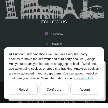
palacios y residencias de verano. Continuamos por las famosas playas de
Guincho, aquí podrá ver el punto más occidental de Europa, el Cabo de la
Roca y pararemos en la bella ciudad de Cascais. A continuación breve
parada en Estoril, con su famoso casino. Una excursión variada y con
FOLLOW US
hermosos paisajes sobre el océano y la desembocadura del Tajo.
Facebook
Instagram
X/Twitter
At Europamundo Vacations we use necessary first-party
cookies to make the site work and third-party cookies (Google
Youtube
Analytics) to analyse its use on an aggregate basis. We do not
Wellcome to Europamundo Vacations, your in the
use advertising cookies or cross-site tracking. Analytics cookies
international site of:
are only activated if you accept them. You can accept, reject or
configure your choice. More information in our
Cookie Policy
.
Bienvenido a Europamundo Vacaciones, está usted en el
sitio internacional de:
Reject
Configure
Accept
USA(en)
© 2026 Europamundo.
change/cambiar
All Rights Reserved.
HOME
ABOUT US
TOURS
TIPS
BLOG
TRAVEL AGENCIES LOGIN
LEGAL NOTICE