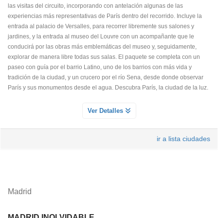
las visitas del circuito, incorporando con antelación algunas de las
sólo son accesibles en barco. En estos estrechos, tendremos la mejor
experiencias más representativas de París dentro del recorrido. Incluye la
oportunidad de ver al gondolero, con su uniforme tradicional, demostrar sus
entrada al palacio de Versalles, para recorrer libremente sus salones y
habilidades para navegar con la embarcación por curvas cerradas y bajo
jardines, y la entrada al museo del Louvre con un acompañante que le
hermosos puentes. Para que la excursión sea perfecta, nuestro cortejo de
conducirá por las obras más emblemáticas del museo y, seguidamente,
góndolas estará acompañado por músicos que con sus canciones
explorar de manera libre todas sus salas. El paquete se completa con un
tradicionales crearán la banda sonora de su visita a Venecia.
paseo con guía por el barrio Latino, uno de los barrios con más vida y
tradición de la ciudad, y un crucero por el río Sena, desde donde observar
París y sus monumentos desde el agua. Descubra París, la ciudad de la luz.
PASEO POR LA VENECIA ESCONDIDA CON GUIA PLAZA SAN
MARCOS PUENTE RIALTO
ENTRADA AL PALACIO DE VERSAILLES SIN GUIA
Ver Detalles
Servicio Día 1
Servicio Día 1
Descubra la Venecia más auténtica en un breve paseo a pie con guía local,
Descubre uno de los palacios más emblemáticos de Francia y símbolo del
ir a lista ciudades
desde la Plaza de San Marcos hasta el Puente de Rialto. A lo largo del
esplendor de la monarquía francesa. La entrada incluye acceso al Palacio
recorrido se adentrará en callejuelas, plazas y rincones menos conocidos,
de Versalles, donde podrás recorrer a tu ritmo los majestuosos
lejos de las multitudes, mientras conoce la historia y la vida cotidiana de la
Apartamentos del Rey y de la Reina, el famoso Salón de los Espejos, salas
ciudad.
históricas y galerías decoradas con obras de arte, frescos y mobiliario
original. El Palacio de Versalles fue residencia de Luis XIV, Luis XV y Luis
Madrid
XVI, y es Patrimonio de la Humanidad por la UNESCO. La visita permite
conocer la historia, el lujo y la vida en la corte francesa.
MADRID INOLVIDABLE