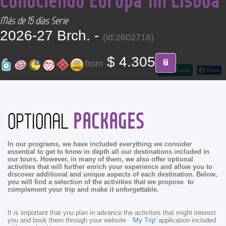
CONTACT
Más de 15 días Serie
2026-27 Brch. -
(id:2602716)
Find your Tour
$ 4.305
from
go back
PACKAGES
OPTIONAL
In our programs, we have included everything we consider
essential to get to know in depth all our destinations included in
our tours. However, in many of them, we also offer optional
activities that will further enrich your experience and allow you to
discover additional and unique aspects of each destination. Below,
you will find a selection of the activities that we propose to
complement your trip and make it unforgettable.
It is important that you plan in advance the activities that might interest
you and book them through your website
'My Trip'
application included