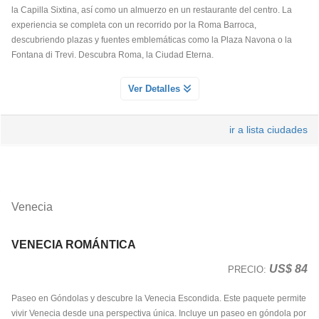
la Capilla Sixtina, así como un almuerzo en un restaurante del centro. La
experiencia se completa con un recorrido por la Roma Barroca,
descubriendo plazas y fuentes emblemáticas como la Plaza Navona o la
Fontana di Trevi. Descubra Roma, la Ciudad Eterna.
ALMUERZO EN RESTAURANTE CENTRICO DE ROMA
Ver Detalles
Servicio Día 1
Disfrute de una comida en un restaurante en el centro de la ciudad.
ir a lista ciudades
MUSEOS VATICANOS Y CAPILLA SIXTINA
Servicio Día 1
Venecia
Acompañados de un experto guía conoceremos las salas más destacadas
de los Museos Vaticanos: Galería de los tapices, esculturas, pinturas y otras
estancias en las que tendremos la oportunidad de apreciar algunas de las
VENECIA ROMÁNTICA
más importantes obras de arte de la antigüedad clásica y renacentista.
US$ 84
PRECIO:
Nuestro punto culminante será la Capilla Sixtina, deslumbrante tras su
brillante restauración.
Paseo en Góndolas y descubre la Venecia Escondida. Este paquete permite
vivir Venecia desde una perspectiva única. Incluye un paseo en góndola por
Nota: Debido a la alta demanda y la limitada disponibilidad, aconsejamos