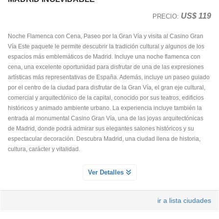
US$ 119
PRECIO:
BARRIO LATINO Y CRUCERO POR EL SENA
Servicio Día 2
Noche Flamenca con Cena, Paseo por la Gran Vía y visita al Casino Gran
Vía Este paquete le permite descubrir la tradición cultural y algunos de los
La forma más completa y extensa de ver París es por supuesto un tour
espacios más emblemáticos de Madrid. Incluye una noche flamenca con
panorámico en autobús, pero
para sentir París hay que caminarla e
cena, una excelente oportunidad para disfrutar de una de las expresiones
incluso navegarla también
. La mayoría del fascinante urbanismo de
artísticas más representativas de España. Además, incluye un paseo guiado
perspectivas de las avenidas parisinas se debe a la enorme modificación de
por el centro de la ciudad para disfrutar de la Gran Vía, el gran eje cultural,
finales del siglo XIX. Pero,
¿cómo era la París medieval?
Para conocer el
comercial y arquitectónico de la capital, conocido por sus teatros, edificios
entramado de calles de la parte más antigua, la atmosfera en la que se
históricos y animado ambiente urbano. La experiencia incluye también la
movían los parisinos por ejemplo durante la revolución francesa, nos
entrada al monumental Casino Gran Vía, una de las joyas arquitectónicas
trasladaremos en primer lugar a la famosa orilla izquierda,
la Rive Gauche,
de Madrid, donde podrá admirar sus elegantes salones históricos y su
al icónico Barrio Latino
donde se conserva todavía el antiguo trazado
espectacular decoración. Descubra Madrid, una ciudad llena de historia,
medieval. Empezaremos frente a la prestigiosa
Universidad de la Sorbona
,
cultura, carácter y vitalidad.
y
acompañados por nuestro experto guía de París
, y
con auriculares
para
no perder detalle de las explicaciones mientras tomamos libremente
NOCHE FLAMENCA CON CENA
Ver Detalles
fotografías, realizaremos un recorrido
a pie por las laberínticas, estrechas
Servicio Día 1
y medievales calles
de este renombrado barrio. Conociendo alguna de las
más antiguas iglesias
¿Y de noche? Dejémonos llevar por la pasión de la música asistiendo a esa
de la ciudad,
el árbol más viejo
de París, los restos
ir a lista ciudades
de
liberación de carga emocional que es un espectáculo de baile flamenco. Y
las termas romanas
o el singular
edificio del museo medieval de
Cluny
no en cualquier lugar, sino en un tradicional restaurante asador que
. Contemplaremos la belleza monumental de
la catedral gótica de