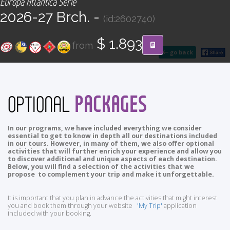
Europa Atlántica Serie
CONTACT
2026-27 Brch. -
(id:2602740)
Find your Tour
$ 1.893
from
go back
PACKAGES
OPTIONAL
In our programs, we have included everything we consider
essential to get to know in depth all our destinations included
in our tours. However, in many of them, we also offer optional
activities that will further enrich your experience and allow you
to discover additional and unique aspects of each destination.
Below, you will find a selection of the activities that we
propose to complement your trip and make it unforgettable.
It is important that you plan in advance the activities that might interest
you and book them through your website
'My Trip'
application
included with your booking.