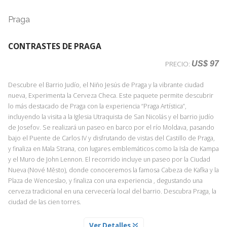
Praga
CONTRASTES DE PRAGA
US$ 97
PRECIO:
Descubre el Barrio Judío, el Niño Jesús de Praga y la vibrante ciudad
nueva, Experimenta la Cerveza Checa. Este paquete permite descubrir
lo más destacado de Praga con la experiencia “Praga Artística”,
incluyendo la visita a la Iglesia Utraquista de San Nicolás y el barrio judío
de Josefov. Se realizará un paseo en barco por el río Moldava, pasando
bajo el Puente de Carlos IV y disfrutando de vistas del Castillo de Praga,
y finaliza en Mala Strana, con lugares emblemáticos como la Isla de Kampa
y el Muro de John Lennon. El recorrido incluye un paseo por la Ciudad
Nueva (Nové Město), donde conoceremos la famosa Cabeza de Kafka y la
Plaza de Wenceslao, y finaliza con una experiencia , degustando una
cerveza tradicional en una cervecería local del barrio. Descubra Praga, la
ciudad de las cien torres.
PASEO POR LA CIUDAD NUEVA CON CERVEZA LOCAL
Ver Detalles