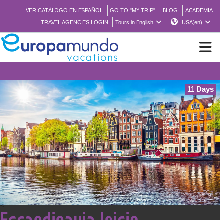
VER CATÁLOGO EN ESPAÑOL
GO TO "MY TRIP"
BLOG
ACADEMIA
TRAVEL AGENCIES LOGIN
Tours in English
USA(en)
NEW
11 Days
BROCHURE PDF
WHERE TO BUY
FEATURED
ABOUT US
<
Escandinavia Inicio