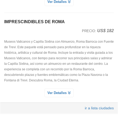
MUSEOS VATICANOS Y CAPILLA SIXTINA
Ver Detalles
Servicio Día 1
Acompañados de un experto guía conoceremos las salas más destacadas
de los Museos Vaticanos: Galería de los tapices, esculturas, pinturas y otras
IMPRESCINDIBLES DE ROMA
estancias en las que tendremos la oportunidad de apreciar algunas de las
más importantes obras de arte de la antigüedad clásica y renacentista.
US$ 182
PRECIO:
Nuestro punto culminante será la Capilla Sixtina, deslumbrante tras su
brillante restauración.
Museos Vaticanos y Capilla Sixtina con Almuerzo, Roma Barroca con Fuente
de Trevi. Este paquete está pensado para profundizar en la riqueza
Nota: Debido a la alta demanda y la limitada disponibilidad, aconsejamos
histórica, artística y cultural de Roma. Incluye la entrada y visita guiada a los
que adquiera esta actividad con antelación.
Museos Vaticanos, con tiempo para recorrer sus principales salas y admirar
la Capilla Sixtina, así como un almuerzo en un restaurante del centro. La
experiencia se completa con un recorrido por la Roma Barroca,
descubriendo plazas y fuentes emblemáticas como la Plaza Navona o la
ROMA BARROCA UN PASEO POR LAS MAS BELLAS PLAZAS
Fontana di Trevi. Descubra Roma, la Ciudad Eterna.
Y FUENTES
Servicio Día 1
ALMUERZO EN RESTAURANTE CENTRICO DE ROMA
Ver Detalles
Esta excursión es fundamental para completar su estancia en Roma. Podrá
Servicio Día 1
disfrutar de la gran Roma de Bernini y Borromini, la gran Roma barroca con
Disfrute de una comida en un restaurante en el centro de la ciudad.
sus bellas fuentes, plazas y obeliscos. Aquella Roma que crearon los Papas.
ir a lista ciudades
Haremos un recorrido completo conociendo: Plaza de España con su