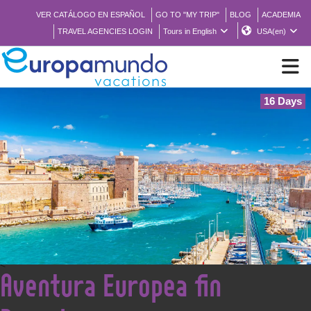
VER CATÁLOGO EN ESPAÑOL
GO TO "MY TRIP"
BLOG
ACADEMIA
TRAVEL AGENCIES LOGIN
Tours in English
USA(en)
16 Days
NEW
BROCHURE PDF
WHERE TO BUY
FEATURED
<
Aventura Europea fin
ABOUT US