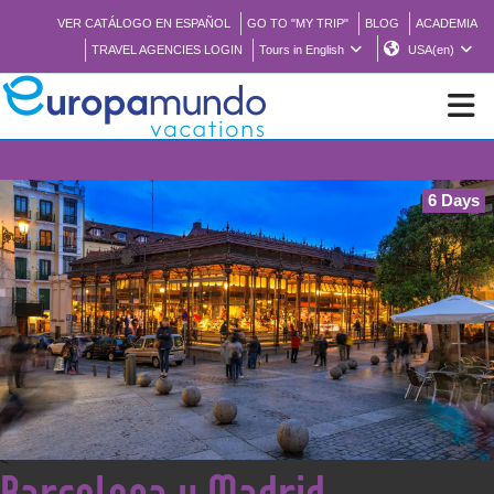
VER CATÁLOGO EN ESPAÑOL
GO TO "MY TRIP"
BLOG
ACADEMIA
TRAVEL AGENCIES LOGIN
Tours in English
USA(en)
⚠️
NEW
6 Days
BROCHURE PDF
WHERE TO BUY
FEATURED
ABOUT US
<
Barcelona y Madrid