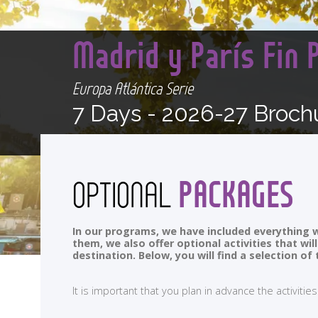
Madrid y París Fin 
Europa Atlántica Serie
7 Days -
2026-27 Broch
PACKAGES
OPTIONAL
In our programs, we have included everything w
them, we also offer optional activities that wi
destination. Below, you will find a selection 
It is important that you plan in advance the activi
<