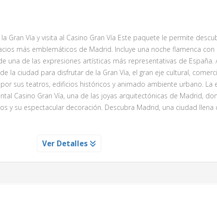
 Gran Vía y visita al Casino Gran Vía Este paquete le permite descubr
espacios más emblemáticos de Madrid. Incluye una noche flamenca con
de una de las expresiones artísticas más representativas de España.
e la ciudad para disfrutar de la Gran Vía, el gran eje cultural, comerci
 por sus teatros, edificios históricos y animado ambiente urbano. La 
ntal Casino Gran Vía, una de las joyas arquitectónicas de Madrid, d
cos y su espectacular decoración. Descubra Madrid, una ciudad llena d
Ver Detalles
pasión de la música asistiendo a esa liberación de carga emocional 
n cualquier lugar, sino en un tradicional restaurante asador que comb
ñola con toques contemporáneos.
tural español, entre otras cosas se nos viene a la mente
el arte f
na expresión sentimental del pueblo español, un lenguaje prop