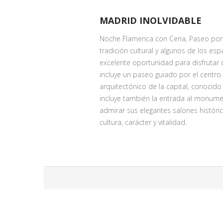
MADRID INOLVIDABLE
Noche Flamenca con Cena, Paseo por la
tradición cultural y algunos de los 
excelente oportunidad para disfrutar 
incluye un paseo guiado por el centro d
arquitectónico de la capital, conocido
incluye también la entrada al monume
admirar sus elegantes salones históri
cultura, carácter y vitalidad.
NOCHE FLAMENCA CON CENA
Servicio Día 1
¿Y de noche? Dejémonos llevar por la 
espectáculo de baile flamenco. Y no e
esencia auténtica de la cocina espa
Cuando pensamos en el patrimonio cul
no es solo música o danza, sino u