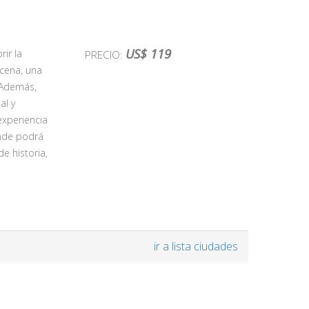
US$ 119
ir la
PRECIO:
 cena, una
 Además,
al y
experiencia
onde podrá
e historia,
que es un
ir a lista ciudades
ina la
lamenco, que
io a través