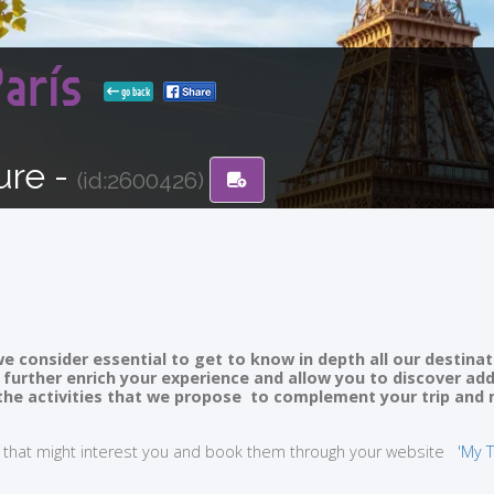
París
go back
ure -
(id:2600426)
e consider essential to get to know in depth all our destinat
ll further enrich your experience and allow you to discover ad
of the activities that we propose to complement your trip and
ties that might interest you and book them through your website
'My T