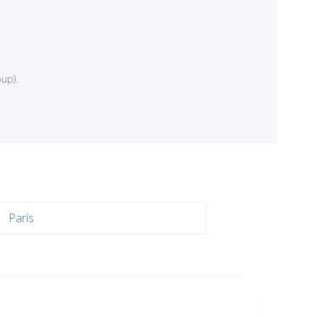
up).
París