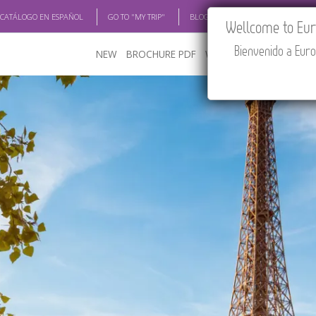
 CATÁLOGO EN ESPAÑOL
GO TO "MY TRIP"
BLOG
ACADEMIA
TRAV
Wellcome to Euro
Bienvenido a Euro
NEW
BROCHURE PDF
WHERE TO BUY
FEATU