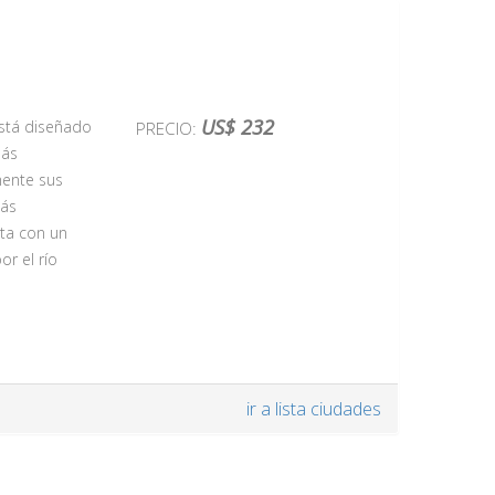
añado de
al de
la
ante
 tengamos
US$ 232
está diseñado
PRECIO:
rio muy
más
de sus
emente sus
más
onomía
ta con un
menco, el
or el río
cesa. La
ir a lista ciudades
entos del Rey
os y
ad. Conocida
la Humanidad
úne algunos