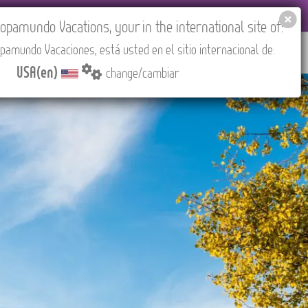
EL AGENCIES LOGIN
Tours in English
USA(en)
pamundo Vacations, your in the international site of:
pamundo Vacaciones, está usted en el sitio internacional de:
RED
ABOUT US
CONTACT
Find your Tour
USA(en)
change/cambiar