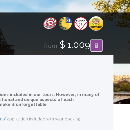
$ 1.009
from
ions included in our tours. However, in many of
ditional and unique aspects of each
 make it unforgettable.
rip'
application included with your booking.