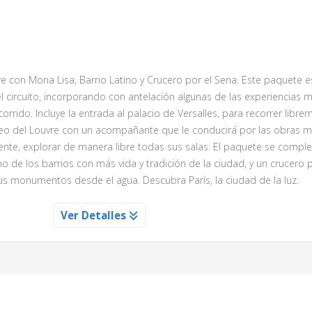
os cuerpos
.
Es pura pasión y sentimiento
, artísticamente acomp
mas y el frenético y sonoro zapateado, sin olvidar la belleza atempor
a
. Hay pocos vestidos en el mundo tan icónicos como este, en const
raíces.
nuestros paladares con una
deliciosa cena incluida
, y una vez que
re con Mona Lisa, Barrio Latino y Crucero por el Sena. Este paquete 
, un grupo de
bailarines, cantantes y músicos, sobre un escena
el circuito, incorporando con antelación algunas de las experiencias 
tir toda la pasión y fuerza del flamenco
, mostrándonos alguna 
orrido. Incluye la entrada al palacio de Versalles, para recorrer libr
as, seguidillas, fandangos y sevillanas.
museo del Louvre con un acompañante que le conducirá por las obras 
d de sumergirte en esta
fusión del arte flamenco y la rica gastr
te, explorar de manera libre todas sus salas. El paquete se comple
el mundo! ¡Despierta tus emociones y déjate llevar por el alma del fla
o de los barrios con más vida y tradición de la ciudad, y un crucero p
je musical!
us monumentos desde el agua. Descubra París, la ciudad de la luz.
ILLES SIN GUIA
Ver Detalles
ITA AL CASINO GRAN VA
lemáticos de Francia y símbolo del esplendor de la monarquía fran
Versalles, donde podrás recorrer a tu ritmo los majestuosos Apartam
o Gran Vía
Espejos, salas históricas y galerías decoradas con obras de arte, fresc
s calles más emblemáticas de Madrid y auténtico corazón de la ciud
alles fue residencia de Luis XIV, Luis XV y Luis XVI, y es Patrimonio de 
intensa actividad comercial y su amplia oferta cultural, la avenida re