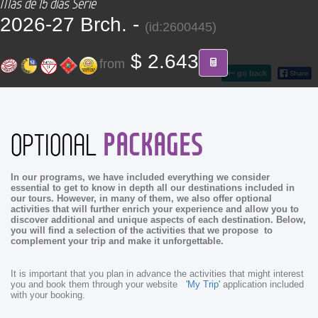
Más de 15 días Serie
CONTACT
2026-27 Brch. -
(id:2600445)
Find your Tour
$ 2.643
from
go back
PACKAGES
OPTIONAL
In our programs, we have included everything we consider
essential to get to know in depth all our destinations included in
our tours. However, in many of them, we also offer optional
activities that will further enrich your experience and allow you to
discover additional and unique aspects of each destination. Below,
you will find a selection of the activities that we propose to
complement your trip and make it unforgettable.
It is important that you plan in advance the activities that might interest
you and book them through your website
'My Trip'
application included
with your booking.