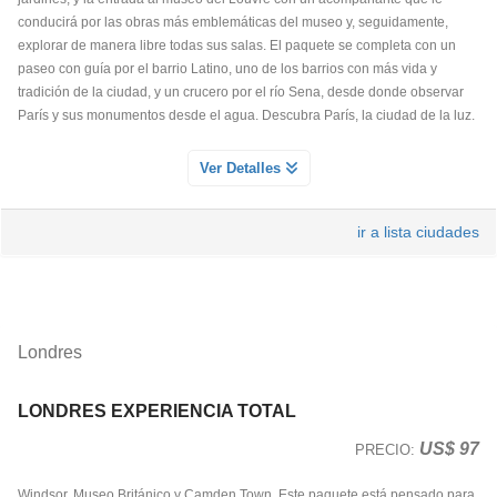
conducirá por las obras más emblemáticas del museo y, seguidamente,
explorar de manera libre todas sus salas. El paquete se completa con un
paseo con guía por el barrio Latino, uno de los barrios con más vida y
tradición de la ciudad, y un crucero por el río Sena, desde donde observar
París y sus monumentos desde el agua. Descubra París, la ciudad de la luz.
ENTRADA AL PALACIO DE VERSAILLES SIN GUIA
Ver Detalles
Servicio Día 1
Descubre uno de los palacios más emblemáticos de Francia y símbolo del
ir a lista ciudades
esplendor de la monarquía francesa. La entrada incluye acceso al Palacio
de Versalles, donde podrás recorrer a tu ritmo los majestuosos
Apartamentos del Rey y de la Reina, el famoso Salón de los Espejos, salas
históricas y galerías decoradas con obras de arte, frescos y mobiliario
original. El Palacio de Versalles fue residencia de Luis XIV, Luis XV y Luis
Londres
XVI, y es Patrimonio de la Humanidad por la UNESCO. La visita permite
conocer la historia, el lujo y la vida en la corte francesa.
LONDRES EXPERIENCIA TOTAL
US$ 97
PRECIO:
BARRIO LATINO Y CRUCERO POR EL SENA
Servicio Día 2
Windsor, Museo Británico y Camden Town. Este paquete está pensado para