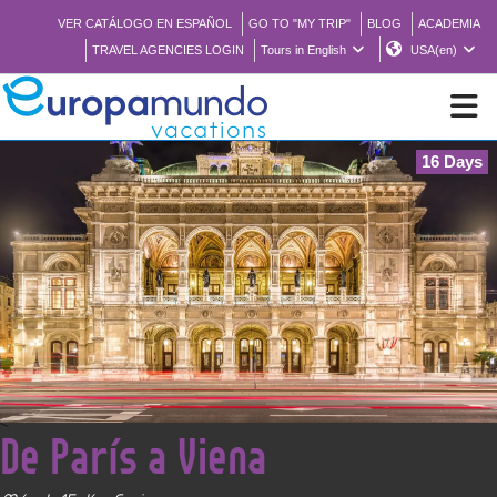
VER CATÁLOGO EN ESPAÑOL
GO TO "MY TRIP"
BLOG
ACADEMIA
TRAVEL AGENCIES LOGIN
Tours in English
USA(en)
16 Days
NEW
BROCHURE PDF
WHERE TO BUY
FEATURED
<
De París a Viena
ABOUT US