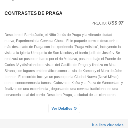
Servicio Día 2
POSTDAM
Servicio Día 1
Accede al museo más famoso del mundo y disfruta de una visita libre al
CONTRASTES DE PRAGA
Museo del Louvre, ubicado en el antiguo palacio real de París. La entrada
Pequeña ciudad capital del estado de Branderburgo ubicada en las
US$ 97
permite recorrer sus principales salas y colecciones, que abarcan desde la
PRECIO:
inmediaciones de Berlín, junto al río Havel, sede de la Conferencia en la
antigedad hasta el siglo XIX. Durante la visita podrás admirar obras
que Stalin, Truman y Churchill determinan los destinos de la humanidad,
Descubre el Barrio Judío, el Niño Jesús de Praga y la vibrante ciudad
maestras de valor universal como la Mona Lisa La Gioconda, la Venus de
desde el final de la II Guerra Mundial hasta la caída del muro de Berlín. Es
nueva, Experimenta la Cerveza Checa. Este paquete permite descubrir lo
Milo, la Victoria de Samotracia, así como pinturas, esculturas y objetos
célebre también por su palacio de Sanssouci donde realizaremos un paseo
más destacado de Praga con la experiencia “Praga Artística”, incluyendo la
históricos de diversas civilizaciones.
por los jardines maravillosos del “Versailles Alemán”, Patrimonio de la
visita a la Iglesia Utraquista de San Nicolás y el barrio judío de Josefov. Se
Humanidad por la UNESCO, visitaremos también externamente el Palacio
realizará un paseo en barco por el río Moldava, pasando bajo el Puente de
Cecilienhof., donde se firmaron los tratados de Potsdam. Realizaremos un
Carlos IV y disfrutando de vistas del Castillo de Praga, y finaliza en Mala
crucero por el lago Wannsee donde el 20 enero de 1942 el gobierno nazi
Strana, con lugares emblemáticos como la Isla de Kampa y el Muro de John
aprueba la “solución final” de la cuestión judía, atravesando la maravillosa
Lennon. El recorrido incluye un paseo por la Ciudad Nueva (Nové Město),
zona residencial de Berlín con sus antiguas mansiones propiedad de los ex
donde conoceremos la famosa Cabeza de Kafka y la Plaza de Wenceslao, y
altos cargos del regimen, situada a lo largo de diversos lagos que nos
finaliza con una experiencia , degustando una cerveza tradicional en una
conducen al famoso “Puente de los Espías”. NOTA: Excursión sólo ofrecida
cervecería local del barrio. Descubra Praga, la ciudad de las cien torres.
de mayo a septiembre (ambos incluidos) por disponibilidad del barco.
PASEO POR LA CIUDAD NUEVA CON CERVEZA LOCAL
Ver Detalles
INCLUIDA
Servicio Día 1
ir a lista ciudades
Disfrute de un agradable paseo por Nové Mesto, el barrio moderno de