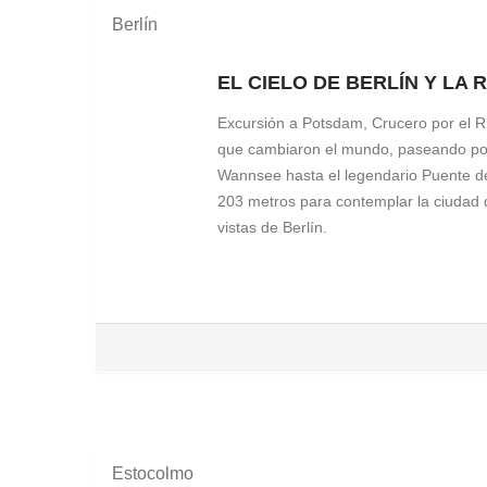
Berlín
EL CIELO DE BERLÍN Y LA
Excursión a Potsdam, Crucero por el 
que cambiaron el mundo, paseando por 
Wannsee hasta el legendario Puente de l
203 metros para contemplar la ciudad d
vistas de Berlín.
ENTRADA TORRE TV BERLIN
Servicio Día 1
Descubre Berlín desde las alturas en l
espectaculares de toda la ciudad.Una e
Vive Berlín desde su punto más alto.
Estocolmo
POSTDAM