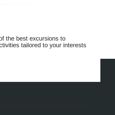
lí
y
fue
esplendor y
 es también
of the best excursions to
órico.
ivities tailored to your interests
añado por
iones y
ares.