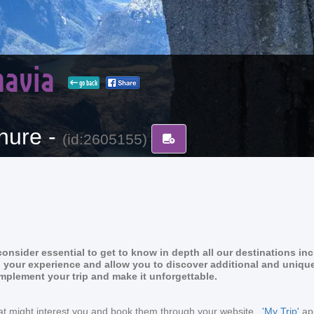
navia
go back
hure -
(id:2605155)
nsider essential to get to know in depth all our destinations in
rich your experience and allow you to discover additional and uniqu
omplement your trip and make it unforgettable.
s that might interest you and book them through your website
'My Trip'
app