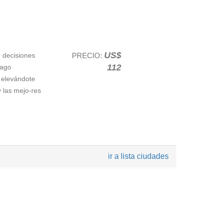
US$
 decisiones
PRECIO:
112
lago
, elevándote
 las mejo-res
anorámicas
ir a lista ciudades
n solo lugar.