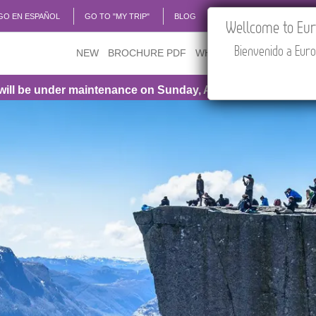
GO EN ESPAÑOL
GO TO "MY TRIP"
BLOG
ACADEMIA
TRAVEL
Wellcome to Euro
Bienvenido a Euro
NEW
BROCHURE PDF
WHERE TO BUY
FEATU
 maintenance on Sunday, August 9th, from 1:00 PM to 3:30 