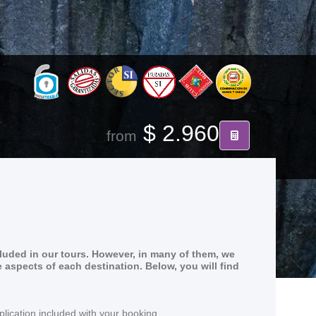
$ 2.960
from
cluded in our tours. However, in many of them, we
e aspects of each destination. Below, you will find
lication included with your booking.