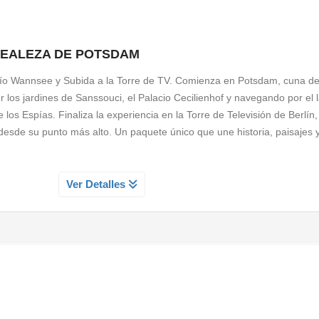
 REALEZA DE POTSDAM
Río Wannsee y Subida a la Torre de TV. Comienza en Potsdam, cuna de
los jardines de Sanssouci, el Palacio Cecilienhof y navegando por el 
os Espías. Finaliza la experiencia en la Torre de Televisión de Berlín
esde su punto más alto. Un paquete único que une historia, paisajes y
Ver Detalles
a icónica Torre de Televisión. Sube a 203 metros y disfruta de vistas p
xperiencia imprescindible que combina historia, diseño y emoción en u