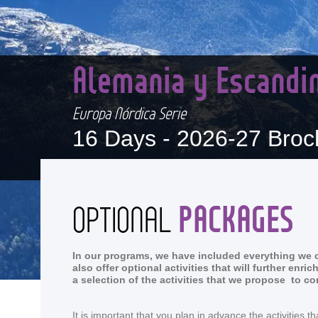
Alemania y Escandi
Europa Nórdica Serie
16 Days -
2026-27 Broc
PACKAGES
OPTIONAL
In our programs, we have included everything we co
also offer optional activities that will further en
a selection of the activities that we propose to c
It is important that you plan in advance the activitie