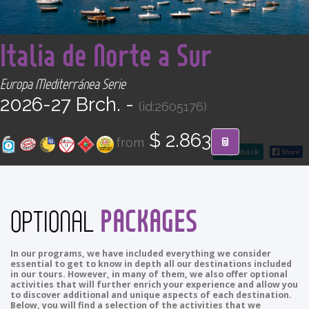
CONTACT
<
Italia de Norte a Sur
Find your Tour
Europa Mediterránea Serie
2026-27 Brch. -
(id:2605176)
$ 2.863
from
go back
PACKAGES
OPTIONAL
In our programs, we have included everything we consider
essential to get to know in depth all our destinations included
in our tours. However, in many of them, we also offer optional
activities that will further enrich your experience and allow you
to discover additional and unique aspects of each destination.
Below, you will find a selection of the activities that we