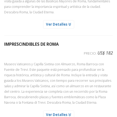
visita guiada a algunas de las Basílicas Mayores de Roma, fundamentales
por músicos que con sus canciones tradicionales crearán la banda
para comprender la importancia espiritual y artística de la ciudad.
sonora de su visita a Venecia.
Descubra Roma, la Ciudad Eterna.
MUSEOS VATICANOS Y CAPILLA SIXTINA
Ver Detalles
Servicio Día 1
PASEO POR LA VENECIA ESCONDIDA CON GUIA PLAZA SAN
MARCOS PUENTE RIALTO
Acompañados de un experto guía conoceremos las salas más
Servicio Día 1
destacadas de los Museos Vaticanos: Galería de los tapices, esculturas,
IMPRESCINDIBLES DE ROMA
Descubra la Venecia más auténtica en un breve paseo a pie con guía
pinturas y otras estancias en las que tendremos la oportunidad de
local, desde la Plaza de San Marcos hasta el Puente de Rialto. A lo largo
apreciar algunas de las más importantes obras de arte de la antigüedad
US$ 182
PRECIO:
del recorrido se adentrará en callejuelas, plazas y rincones menos
clásica y renacentista. Nuestro punto culminante será la Capilla Sixtina,
conocidos, lejos de las multitudes, mientras conoce la historia y la vida
deslumbrante tras su brillante restauración.
Museos Vaticanos y Capilla Sixtina con Almuerzo, Roma Barroca con
cotidiana de la ciudad.
Fuente de Trevi. Este paquete está pensado para profundizar en la
Nota: Debido a la alta demanda y la limitada disponibilidad,
riqueza histórica, artística y cultural de Roma. Incluye la entrada y visita
aconsejamos que adquiera esta actividad con antelación.
guiada a los Museos Vaticanos, con tiempo para recorrer sus principales
salas y admirar la Capilla Sixtina, así como un almuerzo en un restaurante
del centro. La experiencia se completa con un recorrido por la Roma
Barroca, descubriendo plazas y fuentes emblemáticas como la Plaza
ROMA BARROCA UN PASEO POR LAS MAS BELLAS PLAZAS Y
Navona o la Fontana di Trevi. Descubra Roma, la Ciudad Eterna.
FUENTES
Servicio Día 1
ALMUERZO EN RESTAURANTE CENTRICO DE ROMA
Ver Detalles