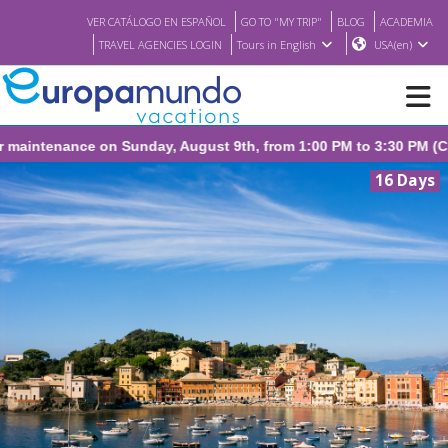
VER CATÁLOGO EN ESPAÑOL
GO TO "MY TRIP"
BLOG
ACADEMIA
TRAVEL AGENCIES LOGIN
Tours in English
USA(en)
intenance on Sunday, August 9th, from 1:00 PM to 3:30 PM (CEST/
NEW
16 Days
BROCHURE PDF
WHERE TO BUY
FEATURED
ABOUT US