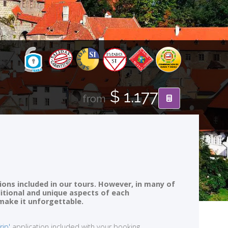
$ 1.177
from
ions included in our tours. However, in many of
ditional and unique aspects of each
 make it unforgettable.
rip'
application included with your booking.