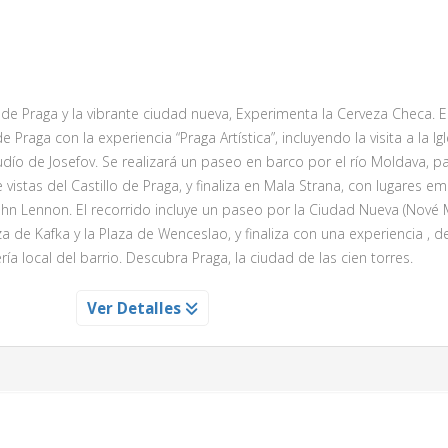
s de Praga y la vibrante ciudad nueva, Experimenta la Cerveza Checa.
raga con la experiencia “Praga Artística”, incluyendo la visita a la Igl
judío de Josefov. Se realizará un paseo en barco por el río Moldava, 
 vistas del Castillo de Praga, y finaliza en Mala Strana, con lugares 
hn Lennon. El recorrido incluye un paseo por la Ciudad Nueva (Nové 
e Kafka y la Plaza de Wenceslao, y finaliza con una experiencia , 
ía local del barrio. Descubra Praga, la ciudad de las cien torres.
 CON CERVEZA LOCAL INCLUIDA
Ver Detalles
ové Mesto, el barrio moderno de Praga, visitando los lugares y mo
z Kafka y la emblemática Plaza de Wenceslao. La experiencia finaliz
a cervecería típica del barrio, ideal para conocer una de las tradici