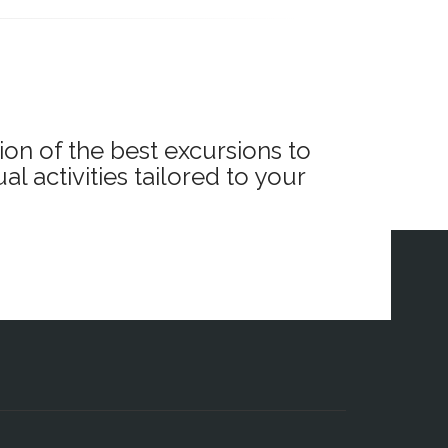
 Residenz
 los Strauss.
oncierto
s del ballet
ion of the best excursions to
l activities tailored to your