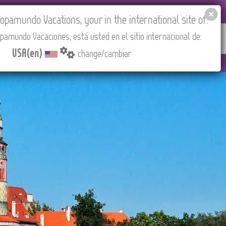
EL AGENCIES LOGIN
Tours in English
USA(en)
pamundo Vacations, your in the international site of:
pamundo Vacaciones, está usted en el sitio internacional de:
RED
ABOUT US
CONTACT
Find your Tour
USA(en)
change/cambiar
 PM (CEST/Madrid).