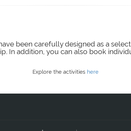
donde podrá disfrutar de un concierto de cámara interpretado por la
 dos partes: La primera dedicada al gran músico Mozart y la segunda a
nor y una soprano representando algunas famosas arias. Durante el c
cencia del Imperio Austro- Húngaro, así como veremos algunas pieza
have been carefully designed as a select
 In addition, you can also book individua
Explore the activities
here