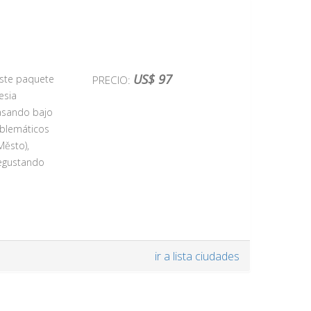
US$ 97
 Este paquete
PRECIO:
esia
pasando bajo
emblemáticos
Město),
degustando
numentos más
ir a lista ciudades
a con la
ones más