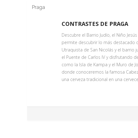
Praga
CONTRASTES DE PRAGA
Descubre el Barrio Judío, el Niño Jesú
permite descubrir lo más destacado de P
Utraquista de San Nicolás y el barrio 
el Puente de Carlos IV y disfrutando de
como la Isla de Kampa y el Muro de Jo
donde conoceremos la famosa Cabeza d
una cerveza tradicional en una cervecer
PASEO POR LA CIUDAD NUEVA
Servicio Día 1
Disfrute de un agradable paseo por N
emblemáticos como la Cabeza de Frant
degustación de una cerveza local en un
arraigadas de la cultura checa.