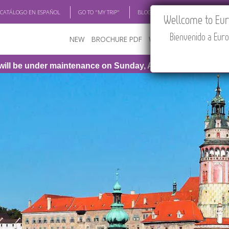
 CATÁLOGO EN ESPAÑOL
GO TO "MY TRIP"
BLOG
ACADEMIA
TRAV
Wellcome to Euro
Bienvenido a Euro
NEW
BROCHURE PDF
WHERE TO BUY
FEATU
r maintenance on Sunday, August 9th, from 1:00 PM to 3:30