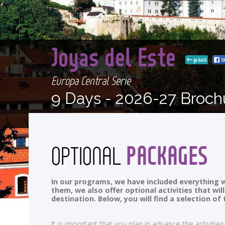
Joyas del Este
go back
Europa Central Serie
9 Days -
2026-27 Broch
PACKAGES
OPTIONAL
In our programs, we have included everything w
them, we also offer optional activities that wi
destination. Below, you will find a selection 
It is important that you plan in advance the activi