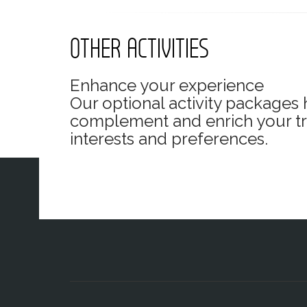
VALSES EN VIENA
Servicio Día 1
OTHER ACTIVITIES
Traslado a un bello palacio barroco 
orquesta de Viena. El concierto tiene
En el concierto podrá escuchar un te
Enhance your experience
escucharemos Polkas y Sardas reminis
Our optional activity packages 
clásico.
complement and enrich your trip.
interests and preferences.