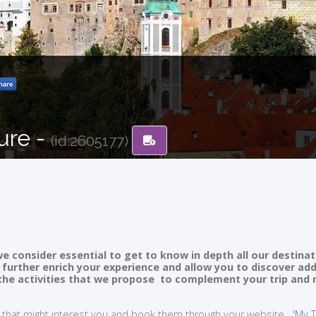
ure -
(id:2605177)
e consider essential to get to know in depth all our destinat
ll further enrich your experience and allow you to discover ad
of the activities that we propose to complement your trip and
ties that might interest you and book them through your website
'My T