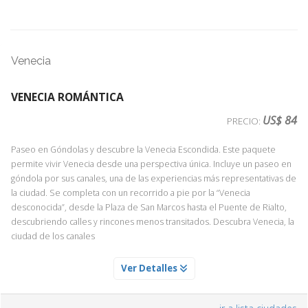
Venecia
VENECIA ROMÁNTICA
US$ 84
PRECIO:
Paseo en Góndolas y descubre la Venecia Escondida. Este paquete
permite vivir Venecia desde una perspectiva única. Incluye un paseo en
góndola por sus canales, una de las experiencias más representativas de
la ciudad. Se completa con un recorrido a pie por la “Venecia
desconocida”, desde la Plaza de San Marcos hasta el Puente de Rialto,
descubriendo calles y rincones menos transitados. Descubra Venecia, la
ciudad de los canales
PASEO EN GONDOLAS EN VENECIA
Ver Detalles
Servicio Día 1
Un paseo por los canales de Venecia en góndola está en la lista de los