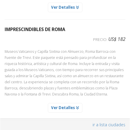
MUSEOS VATICANOS Y CAPILLA SIXTINA
Ver Detalles
Servicio Día 1
PASEO POR LA VENECIA ESCONDIDA CON GUIA PLAZA SAN
MARCOS PUENTE RIALTO
Acompañados de un experto guía conoceremos las salas más
Servicio Día 1
destacadas de los Museos Vaticanos: Galería de los tapices, esculturas,
IMPRESCINDIBLES DE ROMA
Descubra la Venecia más auténtica en un breve paseo a pie con guía
pinturas y otras estancias en las que tendremos la oportunidad de
local, desde la Plaza de San Marcos hasta el Puente de Rialto. A lo largo
apreciar algunas de las más importantes obras de arte de la antigüedad
US$ 182
PRECIO:
del recorrido se adentrará en callejuelas, plazas y rincones menos
clásica y renacentista. Nuestro punto culminante será la Capilla Sixtina,
conocidos, lejos de las multitudes, mientras conoce la historia y la vida
deslumbrante tras su brillante restauración.
Museos Vaticanos y Capilla Sixtina con Almuerzo, Roma Barroca con
cotidiana de la ciudad.
Fuente de Trevi. Este paquete está pensado para profundizar en la
Nota: Debido a la alta demanda y la limitada disponibilidad,
riqueza histórica, artística y cultural de Roma. Incluye la entrada y visita
aconsejamos que adquiera esta actividad con antelación.
guiada a los Museos Vaticanos, con tiempo para recorrer sus principales
salas y admirar la Capilla Sixtina, así como un almuerzo en un restaurante
del centro. La experiencia se completa con un recorrido por la Roma
Barroca, descubriendo plazas y fuentes emblemáticas como la Plaza
ROMA BARROCA UN PASEO POR LAS MAS BELLAS PLAZAS Y
Navona o la Fontana di Trevi. Descubra Roma, la Ciudad Eterna.
FUENTES
Servicio Día 1
ALMUERZO EN RESTAURANTE CENTRICO DE ROMA
Ver Detalles
Esta excursión es fundamental para completar su estancia en Roma.
Servicio Día 1
Podrá disfrutar de la gran Roma de Bernini y Borromini, la gran Roma
Disfrute de una comida en un restaurante en el centro de la ciudad.
barroca con sus bellas fuentes, plazas y obeliscos. Aquella Roma que
ir a lista ciudades
crearon los Papas. Haremos un recorrido completo conociendo: Plaza