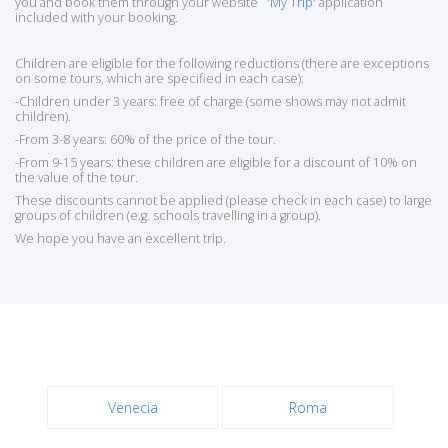
you and book them through your website
'My Trip'
application
included with your booking.
Children are eligible for the following reductions (there are exceptions
on some tours, which are specified in each case):
-Children under 3 years: free of charge (some shows may not admit
children).
-From 3-8 years: 60% of the price of the tour.
-From 9-15 years: these children are eligible for a discount of 10% on
the value of the tour.
These discounts cannot be applied (please check in each case) to large
groups of children (e.g. schools travelling in a group).
We hope you have an excellent trip.
Venecia
Roma