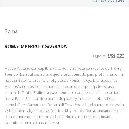
ir a lista ciudades
deseos de todo viajero que visita la ciudad de las calles de agua, en la
imaginación de los más románticos, y en la mente de los más mitómanos.
Un sueño hecho realidad. Venecia solo hay una, y un paseo en góndola
es una oportunidad única que permite conocerla desde otra
perspectiva, de una forma diferente, es una experiencia inolvidable por
Roma
las aguas de una ciudad de más de 1200 años .Esta embarcación, la
góndola, es sin duda una de las imágenes más emblemáticas de Venecia
y uno de los iconos más reconocibles del mundo. En el pasado era el
ROMA IMPERIAL Y SAGRADA
símbolo de la elegancia y la extravagancia, razón por la que casi todos los
US$ 223
PRECIO:
reyes de Europa querían tener góndolas en los lagos y canales de sus
palacios. Para nuestra excursión en góndola, hemos elegido una ruta
Museo Vaticano con Capilla Sixtina, Roma Barroca con Fuente de Trevi y
especial que recorre parte del Canal Grande, la avenida más elegante
Tour por las Basílicas. Este paquete está pensado para profundizar en la
de la ciudad. Pero también también nos adentraremos en los pequeños
riqueza histórica, artística y religiosa de Roma. Incluye la entrada a los
canales, muchos de los cuales sólo son accesibles en barco. En estos
Museos Vaticanos, con tiempo para recorrer sus principales salas y
estrechos, tendremos la mejor oportunidad de ver al gondolero, con su
admirar la Capilla Sixtina. La experiencia se completa con un recorrido
uniforme tradicional, demostrar sus habilidades para navegar con la
por la Roma Barroca, descubriendo plazas y fuentes emblemáticas
embarcación por curvas cerradas y bajo hermosos puentes. Para que la
como la Plaza Navona o la Fontana di Trevi. Además, el paquete incluye la
excursión sea perfecta, nuestro cortejo de góndolas estará acompañado
visita guiada a algunas de las Basílicas Mayores de Roma, fundamentales
por músicos que con sus canciones tradicionales crearán la banda
para comprender la importancia espiritual y artística de la ciudad.
sonora de su visita a Venecia.
Descubra Roma, la Ciudad Eterna.