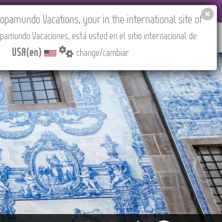
 AGENCIES LOGIN
Tours in English
USA(en)
pamundo Vacations, your in the international site of:
pamundo Vacaciones, está usted en el sitio internacional de:
RED
ABOUT US
CONTACT
Find your Tour
USA(en)
change/cambiar