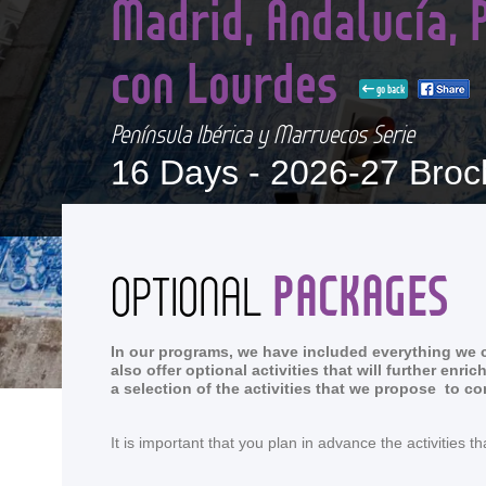
Madrid, Andalucía, 
con Lourdes
go back
Península Ibérica y Marruecos Serie
16 Days -
2026-27 Broc
PACKAGES
OPTIONAL
In our programs, we have included everything we co
also offer optional activities that will further en
a selection of the activities that we propose to c
It is important that you plan in advance the activitie
<