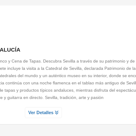
 cualquier lugar, sino en un tradicional restaurante asador que combin
toques contemporáneos.
ural español, entre otras cosas se nos viene a la mente
el arte flam
presión sentimental del pueblo español, un lenguaje propio a tra
os
.
Es pura pasión y sentimiento
, artísticamente acompañado de guit
enético y sonoro zapateado, sin olvidar la belleza atemporal de
la estét
s en el mundo tan icónicos como este, en constante renovación, pero s
DALUCÍA
uestros paladares con una
deliciosa cena incluida
, y una vez que t
enco y Cena de Tapas. Descubra Sevilla a través de su patrimonio y de
un grupo de
bailarines, cantantes y músicos, sobre un escenario
te incluye la visita a la Catedral de Sevilla, declarada Patrimonio de 
 pasión y fuerza del flamenco
, mostrándonos alguna de sus formas a
edrales del mundo y un auténtico museo en su interior, donde se enc
ngos y sevillanas.
ia continúa con una noche flamenca en el tablao más antiguo de Sevil
 de sumergirte en esta
fusión del arte flamenco y la rica gastronom
e tapas y productos típicos andaluces, mientras disfruta del espectácu
spierta tus emociones y déjate llevar por el alma del flamenco, el cant
 y guitarra en directo. Sevilla, tradición, arte y pasión
A GUIADA A SU CATEDRAL
Ver Detalles
rimonio de la humanidad por la
SITA AL CASINO GRAN VA
és de varios siglos, considerada