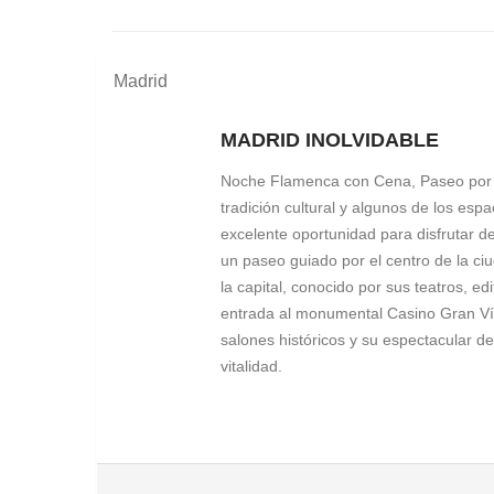
Madrid
MADRID INOLVIDABLE
Noche Flamenca con Cena, Paseo por la
tradición cultural y algunos de los e
excelente oportunidad para disfrutar d
un paseo guiado por el centro de la ciu
la capital, conocido por sus teatros, e
entrada al monumental Casino Gran Vía
salones históricos y su espectacular de
vitalidad.
NOCHE FLAMENCA CON CENA
Servicio Día 1
¿Y de noche? Dejémonos llevar por la 