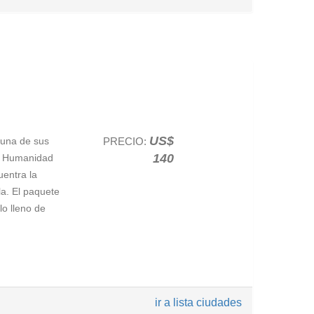
a la esencia
enco, que no
vés de las
arras,
ica de los
in olvidar
engamos
US$
 una de sus
PRECIO:
 muy próximo
140
la Humanidad
rtísticas más
uentra la
la. El paquete
ía española
,
lo lleno de
e, las
ir a lista ciudades