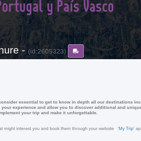
Portugal y País Vasco
hure -
(id:2605323)
nsider essential to get to know in depth all our destinations in
rich your experience and allow you to discover additional and uniqu
omplement your trip and make it unforgettable.
s that might interest you and book them through your website
'My Trip'
app