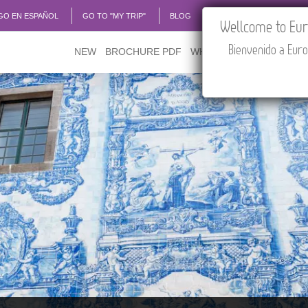
GO EN ESPAÑOL
GO TO "MY TRIP"
BLOG
ACADEMIA
TRAVEL
Wellcome to Euro
Bienvenido a Euro
NEW
BROCHURE PDF
WHERE TO BUY
FEATU