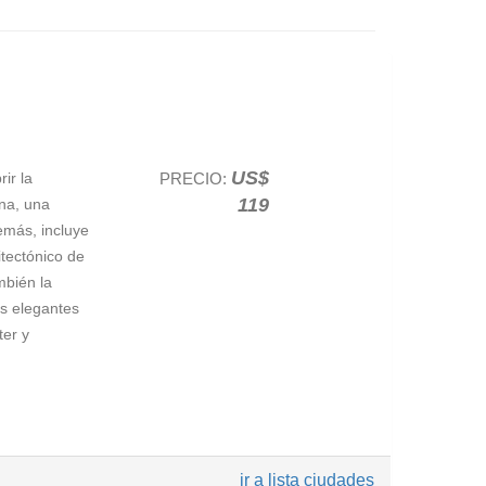
US$
ir la
PRECIO:
119
ena, una
emás, incluye
itectónico de
mbién la
us elegantes
ter y
e es un
ir a lista ciudades