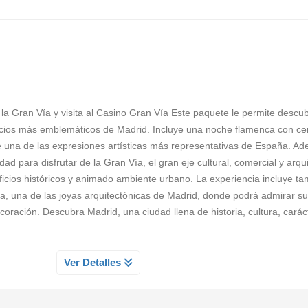
 Gran Vía y visita al Casino Gran Vía Este paquete le permite descubr
spacios más emblemáticos de Madrid. Incluye una noche flamenca con c
e una de las expresiones artísticas más representativas de España. Ad
dad para disfrutar de la Gran Vía, el gran eje cultural, comercial y arqu
dificios históricos y animado ambiente urbano. La experiencia incluye ta
, una de las joyas arquitectónicas de Madrid, donde podrá admirar s
coración. Descubra Madrid, una ciudad llena de historia, cultura, carác
Ver Detalles
pasión de la música asistiendo a esa liberación de carga emocional qu