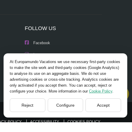
FOLLOW US
Facebook
Instagram
At Europamundo Vacations we use necessary first-party cookies
X/Twitter
to make the site work and third-party cookies (Google Analytics)
to analyse its use on an aggregate basis. We do not use
Youtube
advertising cookies or cross-site tracking. Analytics cookies are
only activated if you accept them. You can accept, reject or
configure your choice. More information in our
Cookie Policy
.
Reject
Configure
Accept
HOME
ABOUT US
TOURS
TIPS
BLOG
ACY POLICY
ACCESSIBILITY
COOKIES POLICY
COOKIES SETTINGS