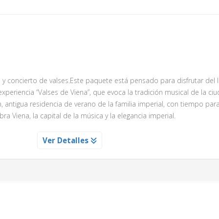
 y concierto de valses.Este paquete está pensado para disfrutar del
 experiencia “Valses de Viena”, que evoca la tradición musical de la ciu
, antigua residencia de verano de la familia imperial, con tiempo par
bra Viena, la capital de la música y la elegancia imperial.
HONBRUNN
Ver Detalles
io de Schonbrunn
as del palacio y admire obras de arte únicas, salones majestuosos y 
el recorrido.