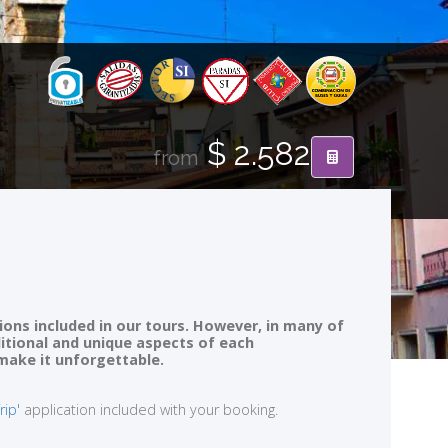
$ 2.582
from
ions included in our tours. However, in many of
ditional and unique aspects of each
 make it unforgettable.
rip'
application included with your booking.