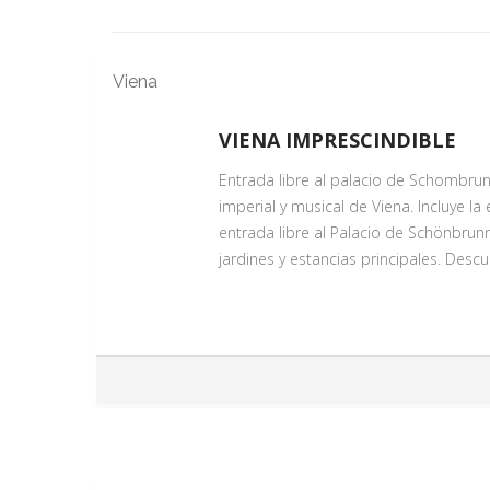
Viena
VIENA IMPRESCINDIBLE
Entrada libre al palacio de Schombrun
imperial y musical de Viena. Incluye la
entrada libre al Palacio de Schönbrunn
jardines y estancias principales. Descu
ENTRADA AL PALACIO DE SC
Servicio Día 1
Descubre los Apartamentos del Palac
Recorra algunas de las salas más bell
gabinetes. Traslado al centro al final d