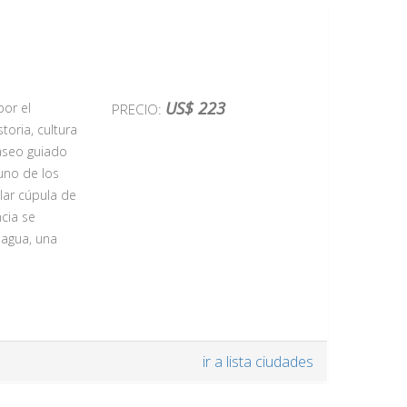
hemia del
US$ 223
por el
PRECIO:
os güetos
oria, cultura
 el río con
paseo guiado
 Carlos IV y
 uno de los
chos lugares
lar cúpula de
de Europa,
cia se
a de Nuestra
 agua, una
idamente
imidades de
 sea en un
ir a lista ciudades
do su
naciones de