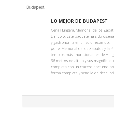
Budapest
PRAGA ARTISTICA
Servicio Día 1
LO MEJOR DE BUDAPEST
En esta visita guiada conocerán la Ig
Cena Húngara, Memorial de los Zapatos
país y otras curiosidades, caminaremo
Danubio. Este paquete ha sido diseñad
judíos de Europa. A continuación pod
y gastronomía en un solo recorrido. I
bonitas vistas del imponente conjunto
por el Memorial de los Zapatos y la Pl
terminaremos desembarcando en la otr
templos más impresionantes de Hungrí
curiosos, espirituales y pintorescos:
96 metros de altura y sus magníficos
pared de John Lennon y también uno d
completa con un crucero nocturno por
Señora de la Victoria, conocida inter
forma completa y sencilla de descubr
tomaremos un típico medio de transpo
los preciosos y relajantes Jardines d
CRUCERO POR EL DANUBIO Y 
Servicio Día 1
Posiblemente una de las formas más 
paseo nocturno bajo las estrellas. L
esplendor.
Budapest tiene la mere