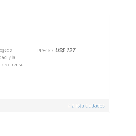
US$ 127
 legado
PRECIO:
dad, y la
a recorrer sus
ir a lista ciudades
elegantes