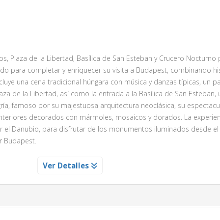
lesia Utraquista de San Nicolas con su mayor lampara de cristal de Bo
, Plaza de la Libertad, Basílica de San Esteban y Crucero Nocturno 
s por el barrio de “Josefov”, construido sobre uno de los más antigu
o para completar y enriquecer su visita a Budapest, combinando hist
rán descansar sus pies en un barco realizando un pequeño paseo por
ncluye una cena tradicional húngara con música y danzas típicas, un 
 del Castillo de Praga, navegaremos por debajo del famoso puente de
aza de la Libertad, así como la entrada a la Basílica de San Esteban,
a orilla del rio en el barrio de Mala Strana donde conoceremos mu
a, famoso por su majestuosa arquitectura neoclásica, su espectacu
 Isla de Kampa, molino de los Templatios con la segunda mayor noria 
 interiores decorados con mármoles, mosaicos y dorados. La experien
e los puntos más importantes de peregrinación del mundo, la Iglesi
 el Danubio, para disfrutar de los monumentos iluminados desde el
nacionalmente por custodiar el altar con el Niño Jesús de Praga. Segu
ir Budapest.
rte centroeuropeo - un tranvía con el que nos dirigimos a las prox
e Valenstein, donde tomaremos el autobús de regreso al hotel.
BUDAPEST ILUMINADO
Ver Detalles
inolvidables de contemplar por primera vez una ciudad monumental
os principales monumentos bellamente iluminados para que luzcan to
cida fama de ofrecer uno de los más hermosos tours de ilumi