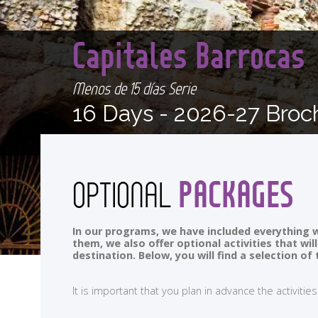
Capitales Barrocas
Menos de 15 días Serie
16 Days -
2026-27 Broc
PACKAGES
OPTIONAL
In our programs, we have included everything w
them, we also offer optional activities that wi
destination. Below, you will find a selection 
It is important that you plan in advance the activi
<