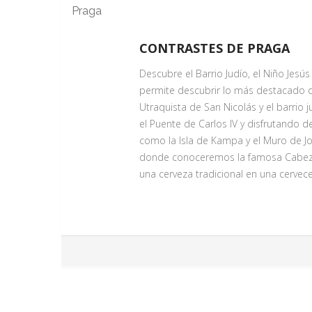
Praga
VALSES EN VIENA
Servicio Día 1
CONTRASTES DE PRAGA
Traslado a un bello palacio barroco 
Descubre el Barrio Judío, el Niño Jesú
orquesta de Viena. El concierto tiene
permite descubrir lo más destacado de P
En el concierto podrá escuchar un te
Utraquista de San Nicolás y el barrio 
escucharemos Polkas y Sardas reminis
el Puente de Carlos IV y disfrutando de
clásico.
como la Isla de Kampa y el Muro de Jo
donde conoceremos la famosa Cabeza d
una cerveza tradicional en una cervecer
PASEO POR LA CIUDAD NUEVA
Servicio Día 1
Disfrute de un agradable paseo por N
emblemáticos como la Cabeza de Frant
degustación de una cerveza local en un
arraigadas de la cultura checa.