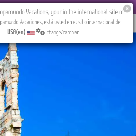
EL AGENCIES LOGIN
Tours in English
USA(en)
pamundo Vacations, your in the international site of:
pamundo Vacaciones, está usted en el sitio internacional de:
RED
ABOUT US
CONTACT
Find your Tour
USA(en)
change/cambiar