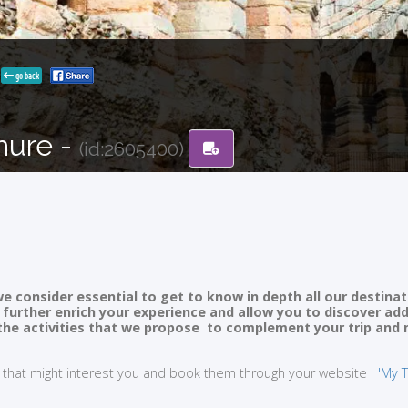
go back
hure -
(id:2605400)
e consider essential to get to know in depth all our destinat
ll further enrich your experience and allow you to discover ad
of the activities that we propose to complement your trip and
ties that might interest you and book them through your website
'My T