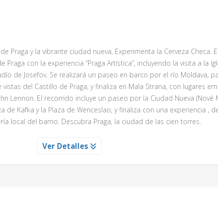
donde podrá disfrutar de un concierto de cámara interpretado por la
s de Praga y la vibrante ciudad nueva, Experimenta la Cerveza Checa.
 dos partes: La primera dedicada al gran músico Mozart y la segunda a
raga con la experiencia “Praga Artística”, incluyendo la visita a la Igl
nor y una soprano representando algunas famosas arias. Durante el c
judío de Josefov. Se realizará un paseo en barco por el río Moldava, 
cencia del Imperio Austro- Húngaro, así como veremos algunas pieza
 vistas del Castillo de Praga, y finaliza en Mala Strana, con lugares 
hn Lennon. El recorrido incluye un paseo por la Ciudad Nueva (Nové 
e Kafka y la Plaza de Wenceslao, y finaliza con una experiencia , 
ía local del barrio. Descubra Praga, la ciudad de las cien torres.
 CON CERVEZA LOCAL INCLUIDA
Ver Detalles
ové Mesto, el barrio moderno de Praga, visitando los lugares y mo
z Kafka y la emblemática Plaza de Wenceslao. La experiencia finaliz
a cervecería típica del barrio, ideal para conocer una de las tradici