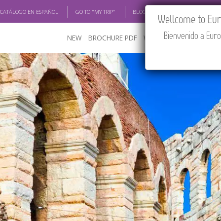
 CATÁLOGO EN ESPAÑOL
GO TO "MY TRIP"
BLOG
ACADEMIA
TRAV
Wellcome to Euro
Bienvenido a Euro
NEW
BROCHURE PDF
WHERE TO BUY
FEATU