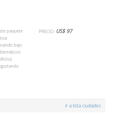
 Residenz
US$ 97
 Este paquete
PRECIO:
 los Strauss.
esia
oncierto
pasando bajo
s del ballet
emblemáticos
Město),
degustando
numentos más
ir a lista ciudades
a con la
ones más