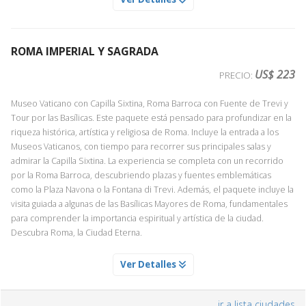
Servicio Día 1
Disfrute de una comida en un restaurante en el centro de la ciudad.
ROMA IMPERIAL Y SAGRADA
US$ 223
PRECIO:
MUSEOS VATICANOS Y CAPILLA SIXTINA
Servicio Día 1
Museo Vaticano con Capilla Sixtina, Roma Barroca con Fuente de Trevi y
Tour por las Basílicas. Este paquete está pensado para profundizar en la
Acompañados de un experto guía conoceremos las salas más
riqueza histórica, artística y religiosa de Roma. Incluye la entrada a los
destacadas de los Museos Vaticanos: Galería de los tapices, esculturas,
Museos Vaticanos, con tiempo para recorrer sus principales salas y
pinturas y otras estancias en las que tendremos la oportunidad de
admirar la Capilla Sixtina. La experiencia se completa con un recorrido
apreciar algunas de las más importantes obras de arte de la antigüedad
por la Roma Barroca, descubriendo plazas y fuentes emblemáticas
clásica y renacentista. Nuestro punto culminante será la Capilla Sixtina,
como la Plaza Navona o la Fontana di Trevi. Además, el paquete incluye la
deslumbrante tras su brillante restauración.
visita guiada a algunas de las Basílicas Mayores de Roma, fundamentales
para comprender la importancia espiritual y artística de la ciudad.
Nota: Debido a la alta demanda y la limitada disponibilidad,
Descubra Roma, la Ciudad Eterna.
aconsejamos que adquiera esta actividad con antelación.
MUSEOS VATICANOS Y CAPILLA SIXTINA
Ver Detalles
Servicio Día 1
ROMA BARROCA UN PASEO POR LAS MAS BELLAS PLAZAS Y
Acompañados de un experto guía conoceremos las salas más
FUENTES
ir a lista ciudades