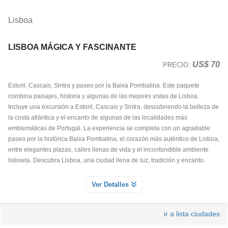
Lisboa
LISBOA MÁGICA Y FASCINANTE
US$ 70
PRECIO:
Estoril, Cascais, Sintra y paseo por la Baixa Pombalina. Este paquete
combina paisajes, historia y algunas de las mejores vistas de Lisboa.
Incluye una excursión a Estoril, Cascais y Sintra, descubriendo la belleza de
la costa atlántica y el encanto de algunas de las localidades más
emblemáticas de Portugal. La experiencia se completa con un agradable
paseo por la histórica Baixa Pombalina, el corazón más auténtico de Lisboa,
entre elegantes plazas, calles llenas de vida y el inconfundible ambiente
lisboeta. Descubra Lisboa, una ciudad llena de luz, tradición y encanto.
PASEO POR LAS BELLAS PLAZAS Y LA BAJA POMBALINA
Ver Detalles
Servicio Día 1
Recorra junto a nuestro guía un encantador paseo por el corazón histórico
ir a lista ciudades
de Lisboa, comenzando en la elegante Plaza de los Restauradores y