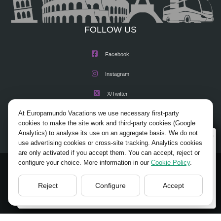
Roca y pararemos en la bella ciudad de Cascais. A continuación breve
parada en Estoril, con su famoso casino. Una excursión variada y con
FOLLOW US
hermosos paisajes sobre el océano y la desembocadura del Tajo.
Facebook
Instagram
X/Twitter
At Europamundo Vacations we use necessary first-party
Youtube
cookies to make the site work and third-party cookies (Google
Analytics) to analyse its use on an aggregate basis. We do not
Wellcome to Europamundo Vacations, your in the
use advertising cookies or cross-site tracking. Analytics cookies
international site of:
are only activated if you accept them. You can accept, reject or
configure your choice. More information in our
Cookie Policy
.
Bienvenido a Europamundo Vacaciones, está usted en el
© 2026 Europamundo.
sitio internacional de:
All Rights Reserved.
Reject
Configure
Accept
USA(en)
change/cambiar
HOME
ABOUT US
TOURS
TIPS
BLOG
TRAVEL AGENCIES LOGIN
LEGAL NOTICE
PRIVACY POLICY
ACCESSIBILITY
COOKIES POLICY