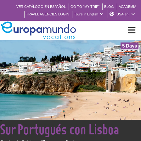
VER CATÁLOGO EN ESPAÑOL
GO TO "MY TRIP"
BLOG
ACADEMIA
TRAVEL AGENCIES LOGIN
Tours in English
USA(en)
5 Days
NEW
BROCHURE PDF
WHERE TO BUY
FEATURED
<
Sur Portugués con Lisboa
ABOUT US