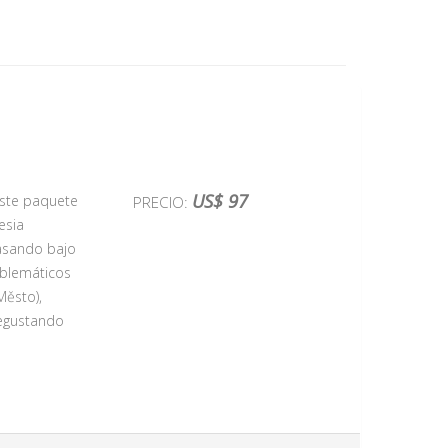
US$ 97
 Este paquete
PRECIO:
esia
pasando bajo
emblemáticos
Město),
degustando
numentos más