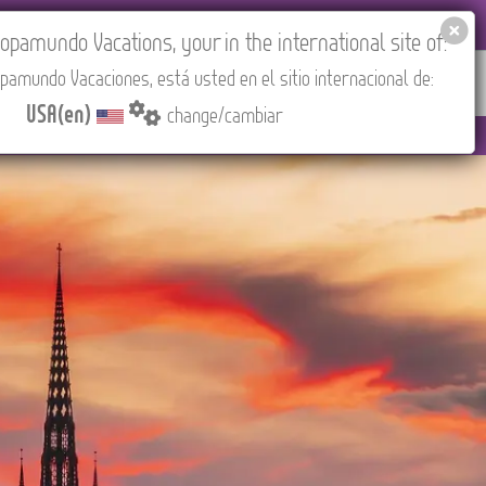
EL AGENCIES LOGIN
Tours in English
USA(en)
pamundo Vacations, your in the international site of:
pamundo Vacaciones, está usted en el sitio internacional de:
RED
ABOUT US
CONTACT
Find your Tour
USA(en)
change/cambiar
 PM (CEST/Madrid).