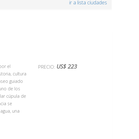
ir a lista ciudades
a con la
ones más
hemia del
US$ 223
por el
PRECIO:
os güetos
oria, cultura
 el río con
paseo guiado
 Carlos IV y
 uno de los
chos lugares
lar cúpula de
de Europa,
cia se
a de Nuestra
 agua, una
idamente
imidades de