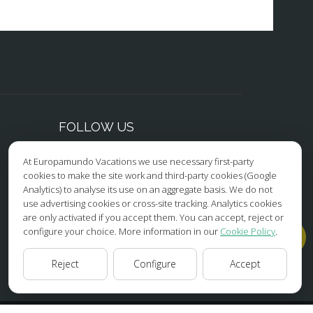
ompañado por
aciones y
l
culares.
. A lo largo
te de la
 Esteban, uno
FOLLOW US
mponente
monio de la
At Europamundo Vacations we use necessary first-party
Facebook
cookies to make the site work and third-party cookies (Google
Analytics) to analyse its use on an aggregate basis. We do not
Instagram
vos de
use advertising cookies or cross-site tracking. Analytics cookies
are only activated if you accept them. You can accept, reject or
X/Twitter
configure your choice. More information in our
Cookie Policy
.
Youtube
Reject
Configure
Accept