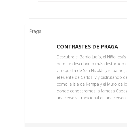
Praga
CONTRASTES DE PRAGA
Descubre el Barrio Judío, el Niño Jesú
permite descubrir lo más destacado de P
Utraquista de San Nicolás y el barrio 
el Puente de Carlos IV y disfrutando de
como la Isla de Kampa y el Muro de Jo
donde conoceremos la famosa Cabeza d
una cerveza tradicional en una cervecer
PASEO POR LA CIUDAD NUEVA
Servicio Día 1
Disfrute de un agradable paseo por N