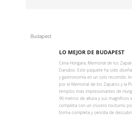
emblemáticos como la Cabeza de Frant
degustación de una cerveza local en un
arraigadas de la cultura checa.
Budapest
PRAGA ARTISTICA
Servicio Día 1
LO MEJOR DE BUDAPEST
En esta visita guiada conocerán la Ig
Cena Húngara, Memorial de los Zapatos
país y otras curiosidades, caminaremo
Danubio. Este paquete ha sido diseñad
judíos de Europa. A continuación pod
y gastronomía en un solo recorrido. I
bonitas vistas del imponente conjunto
por el Memorial de los Zapatos y la Pl
terminaremos desembarcando en la otr
templos más impresionantes de Hungrí
curiosos, espirituales y pintorescos:
96 metros de altura y sus magníficos
pared de John Lennon y también uno d
completa con un crucero nocturno por
Señora de la Victoria, conocida inter
forma completa y sencilla de descubr
tomaremos un típico medio de transpo
los preciosos y relajantes Jardines d
CRUCERO POR EL DANUBIO Y 
Servicio Día 1