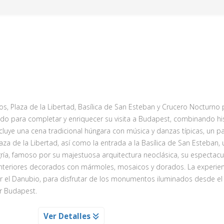
z Kafka y la emblemática Plaza de Wenceslao. La experiencia finaliz
a cervecería típica del barrio, ideal para conocer una de las tradici
lesia Utraquista de San Nicolas con su mayor lampara de cristal de Bo
, Plaza de la Libertad, Basílica de San Esteban y Crucero Nocturno 
s por el barrio de “Josefov”, construido sobre uno de los más antigu
o para completar y enriquecer su visita a Budapest, combinando hist
rán descansar sus pies en un barco realizando un pequeño paseo por
ncluye una cena tradicional húngara con música y danzas típicas, un 
 del Castillo de Praga, navegaremos por debajo del famoso puente de
aza de la Libertad, así como la entrada a la Basílica de San Esteban,
a orilla del rio en el barrio de Mala Strana donde conoceremos mu
a, famoso por su majestuosa arquitectura neoclásica, su espectacu
 Isla de Kampa, molino de los Templatios con la segunda mayor noria 
 interiores decorados con mármoles, mosaicos y dorados. La experien
e los puntos más importantes de peregrinación del mundo, la Iglesi
 el Danubio, para disfrutar de los monumentos iluminados desde el
nacionalmente por custodiar el altar con el Niño Jesús de Praga. Segu
ir Budapest.
rte centroeuropeo - un tranvía con el que nos dirigimos a las prox
e Valenstein, donde tomaremos el autobús de regreso al hotel.
BUDAPEST ILUMINADO
Ver Detalles