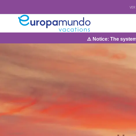
VER
⚠️ Notice: The system will be unde