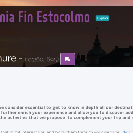
onia Fin Estocolmo
go back
hure -
(id:2605695)
e consider essential to get to know in depth all our destinat
ll further enrich your experience and allow you to discover ad
of the activities that we propose to complement your trip and
ties that might interest you and book them through your website
'My T