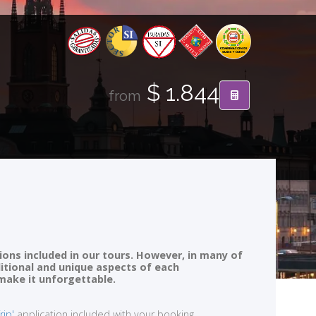
$ 1.844
from
ions included in our tours. However, in many of
ditional and unique aspects of each
 make it unforgettable.
rip'
application included with your booking.