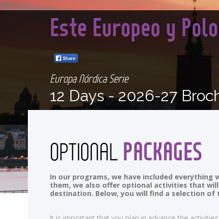
Este Europeo y Pol
Europa Nórdica Serie
12 Days -
2026-27 Broc
PACKAGES
OPTIONAL
In our programs, we have included everything w
them, we also offer optional activities that wi
destination. Below, you will find a selection 
It is important that you plan in advance the activi