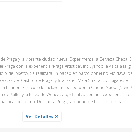
s de Praga y la vibrante ciudad nueva, Experimenta la Cerveza Checa.
raga con la experiencia “Praga Artística”, incluyendo la visita a la Igl
judío de Josefov. Se realizará un paseo en barco por el río Moldava, 
 vistas del Castillo de Praga, y finaliza en Mala Strana, con lugares 
hn Lennon. El recorrido incluye un paseo por la Ciudad Nueva (Nové 
e Kafka y la Plaza de Wenceslao, y finaliza con una experiencia , 
ía local del barrio. Descubra Praga, la ciudad de las cien torres.
 CON CERVEZA LOCAL INCLUIDA
Ver Detalles
ové Mesto, el barrio moderno de Praga, visitando los lugares y mo