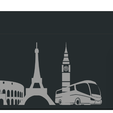
OS ZAPATOS BASILICA DE SAN ESTABAN INCLUIDA
siderado la galería de arte subterránea más grande del mundo. Ac
rrido por algunas de las estaciones más emblemáticas y recibirá indic
da que le llevará a algunos de sus lugares más emblemáticos, como e
ita de forma libre, explorando a su ritmo las estaciones más especta
rilla del Danubio
, la plaza de la Libertad y la basílica de San Esteban
a cultura y los acontecimientos que han marcado el pasado y el presen
sible, incluida con un billete de transporte público.
enriquecedora.La experiencia incluye la entrada a la basílica de San
s de Budapest. Admire su magnífica arquitectura neoclásica, su i
terior, ricamente decorado, considerado una auténtica joya del patri
storia, cultura y la visita a algunos de los rincones más representati