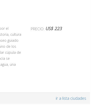
US$ 223
por el
PRECIO:
oria, cultura
paseo guiado
 uno de los
lar cúpula de
cia se
 agua, una
 sea en un
ir a lista ciudades
do su
naciones de