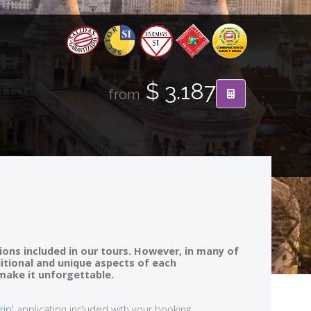
$ 3.187
from
ions included in our tours. However, in many of
ditional and unique aspects of each
 make it unforgettable.
rip'
application included with your booking.