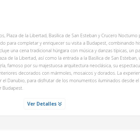
, Plaza de la Libertad, Basílica de San Esteban y Crucero Nocturno 
o para completar y enriquecer su visita a Budapest, combinando hist
ncluye una cena tradicional húngara con música y danzas típicas, un 
aza de la Libertad, así como la entrada a la Basílica de San Esteban,
a, famoso por su majestuosa arquitectura neoclásica, su espectacu
 interiores decorados con mármoles, mosaicos y dorados. La experien
 el Danubio, para disfrutar de los monumentos iluminados desde el
ir Budapest.
BUDAPEST ILUMINADO
Ver Detalles
inolvidables de contemplar por primera vez una ciudad monumental
os principales monumentos bellamente iluminados para que luzcan to
cida fama de ofrecer uno de los más hermosos tours de ilumi