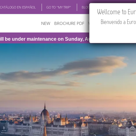
 CATÁLOGO EN ESPAÑOL
GO TO "MY TRIP"
BLOG
ACADEMIA
TRAV
Wellcome to Euro
Bienvenido a Euro
NEW
BROCHURE PDF
WHERE TO BUY
FEATU
maintenance on Sunday, August 9th, from 1:00 PM to 3:30 P