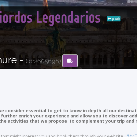
Fiordos Legendarios
go back
hure -
(id:2605698)
e consider essential to get to know in depth all our destinat
ll further enrich your experience and allow you to discover ad
of the activities that we propose to complement your trip and
ties that might interest you and book them through your website
'My T