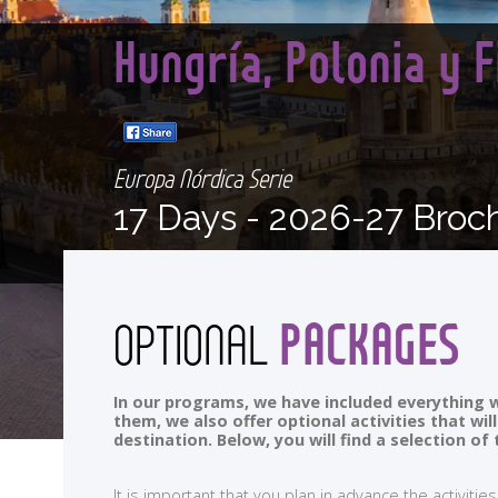
Hungría, Polonia y 
Europa Nórdica Serie
17 Days -
2026-27 Broc
PACKAGES
OPTIONAL
In our programs, we have included everything w
them, we also offer optional activities that wi
destination. Below, you will find a selection 
It is important that you plan in advance the activi