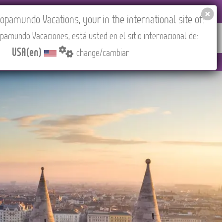
EL AGENCIES LOGIN
Tours in English
USA(en)
pamundo Vacations, your in the international site of:
pamundo Vacaciones, está usted en el sitio internacional de:
RED
ABOUT US
CONTACT
Find your Tour
USA(en)
change/cambiar
M (CEST/Madrid).