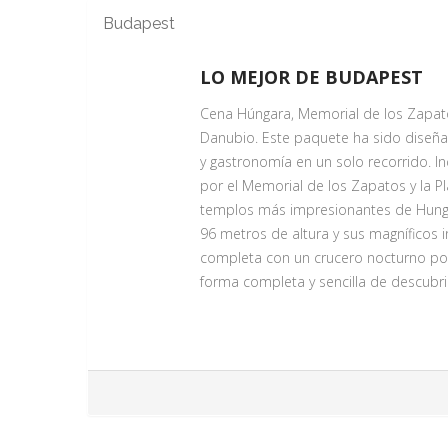
Budapest
LO MEJOR DE BUDAPEST
Cena Húngara, Memorial de los Zapatos
Danubio. Este paquete ha sido diseñad
y gastronomía en un solo recorrido. I
por el Memorial de los Zapatos y la Pl
templos más impresionantes de Hungrí
96 metros de altura y sus magníficos
completa con un crucero nocturno por
forma completa y sencilla de descubr
CRUCERO POR EL DANUBIO Y 
Servicio Día 1
Posiblemente una de las formas más 
paseo nocturno bajo las estrellas. L
esplendor.
Budapest tiene la mere