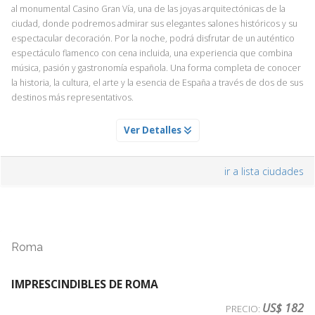
al monumental Casino Gran Vía, una de las joyas arquitectónicas de la
ciudad, donde podremos admirar sus elegantes salones históricos y su
espectacular decoración. Por la noche, podrá disfrutar de un auténtico
espectáculo flamenco con cena incluida, una experiencia que combina
música, pasión y gastronomía española. Una forma completa de conocer
la historia, la cultura, el arte y la esencia de España a través de dos de sus
destinos más representativos.
PASEO POR LA GRAN VIA Y VISITA AL CASINO GRAN VA
Ver Detalles
Servicio Día 1
Paseo por la Gran Vía y visita al Casino Gran Vía
ir a lista ciudades
Descubriremos la Gran Vía, una de las calles más emblemáticas de
Madrid y auténtico corazón de la ciudad. Conocida por su impresionante
arquitectura, su intensa actividad comercial y su amplia oferta cultural, la
avenida reúne algunos de los edificios más representativos de la capital.
A lo largo del recorrido conoceremos su historia y su importancia como
Roma
gran eje del ocio madrileño, destacando sus teatros, musicales, cines
históricos y animado ambiente urbano.
La visita incluye la entrada al Casino Gran Vía, un espectacular edificio
IMPRESCINDIBLES DE ROMA
monumental inaugurado en 1924 y considerado una de las joyas
US$ 182
PRECIO:
arquitectónicas de la avenida. En su interior podremos admirar espacios