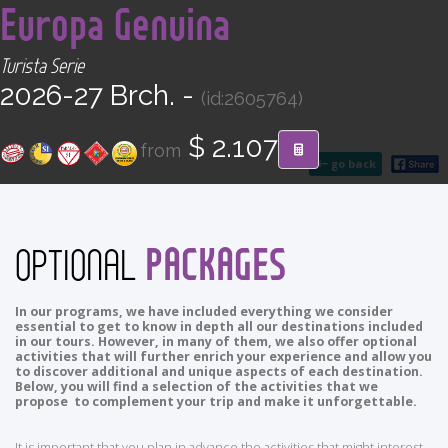
Europa Genuina
CONTACT
Turista Serie
Find your Tour
2026-27 Brch. -
(id:2605764)
$ 2.107
from
go back
PACKAGES
OPTIONAL
In our programs, we have included everything we consider
essential to get to know in depth all our destinations included
in our tours. However, in many of them, we also offer optional
activities that will further enrich your experience and allow you
to discover additional and unique aspects of each destination.
Below, you will find a selection of the activities that we
propose to complement your trip and make it unforgettable.
It is important that you plan in advance the activities that might interest