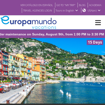
VER CATÁLOGO EN ESPAÑOL
GO TO "MY TRIP"
BLOG
ACADEMIA
TRAVEL AGENCIES LOGIN
Tours in English
USA(en)
 maintenance on Sunday, August 9th, from 1:00 PM to 3:30 PM (CE
NEW
15 Days
BROCHURE PDF
WHERE TO BUY
FEATURED
ABOUT US
<